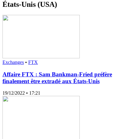
États-Unis (USA)
Exchanges
•
FTX
Affaire FTX : Sam Bankman-Fried préfère
finalement être extradé aux États-Unis
19/12/2022
• 17:21