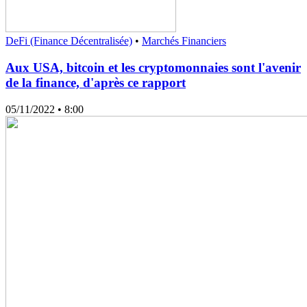
DeFi (Finance Décentralisée)
•
Marchés Financiers
Aux USA, bitcoin et les cryptomonnaies sont l'avenir
de la finance, d'après ce rapport
05/11/2022
• 8:00