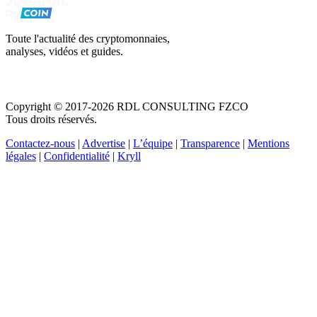
Toute l'actualité des cryptomonnaies,
analyses, vidéos et guides.
Copyright © 2017-2026 RDL CONSULTING FZCO
Tous droits réservés.
Contactez-nous
|
Advertise
|
L’équipe
|
Transparence
|
Mentions
légales
|
Confidentialité
|
Kryll
Recevez votre guide PDF complet de 39 pages
Comment débuter dans les cryptos en 2026
Recevoir
Oui, j'accepte de recevoir des emails selon votre
politique de confidentialité
.