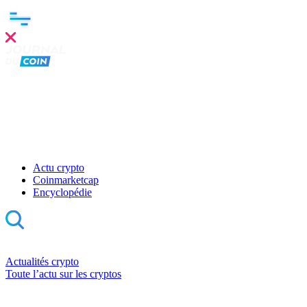
Actu crypto
Coinmarketcap
Encyclopédie
Actualités crypto
Toute l’actu sur les cryptos