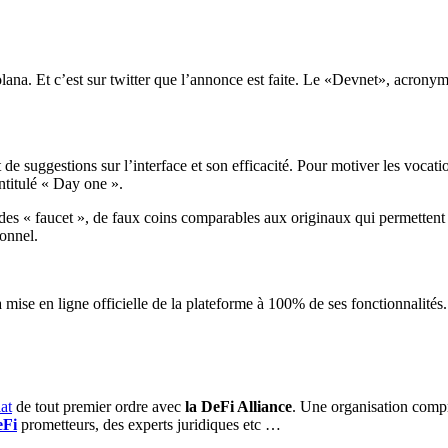
olana. Et c’est sur twitter que l’annonce est faite. Le «Devnet», acron
de suggestions sur l’interface et son efficacité. Pour motiver les vocati
ntitulé « Day one ».
des « faucet », de faux coins comparables aux originaux qui permettent à
sonnel.
mise en ligne officielle de la plateforme à 100% de ses fonctionnalités
at
de tout premier ordre avec
la DeFi Alliance
. Une organisation compr
eFi
prometteurs, des experts juridiques etc …