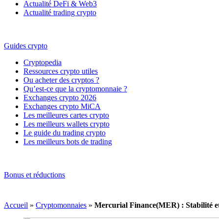
Actualité DeFi & Web3
Actualité trading crypto
Guides crypto
Cryptopedia
Ressources crypto utiles
Ou acheter des cryptos ?
Qu’est-ce que la cryptomonnaie ?
Exchanges crypto 2026
Exchanges crypto MiCA
Les meilleures cartes crypto
Les meilleurs wallets crypto
Le guide du trading crypto
Les meilleurs bots de trading
Bonus et réductions
Accueil
»
Cryptomonnaies
»
Mercurial Finance(MER) : Stabilité e