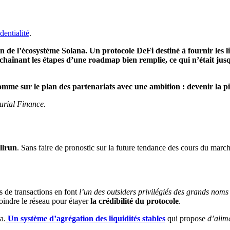
dentialité
.
 de l’écosystème Solana. Un protocole DeFi destiné à fournir les liq
chaînant les étapes d’une roadmap bien remplie, ce qui n’était j
omme sur le plan des partenariats avec une ambition : devenir la p
urial Finance.
llrun
. Sans faire de pronostic sur la future tendance des cours du march
s de transactions en font
l’un des outsiders privilégiés des grands noms
oindre le réseau pour étayer
la crédibilité du protocole
.
a.
Un système d’agrégation des liquidités stables
qui propose
d’alim