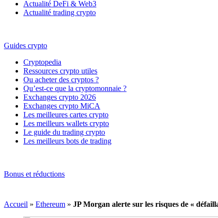
Actualité DeFi & Web3
Actualité trading crypto
Guides crypto
Cryptopedia
Ressources crypto utiles
Ou acheter des cryptos ?
Qu’est-ce que la cryptomonnaie ?
Exchanges crypto 2026
Exchanges crypto MiCA
Les meilleures cartes crypto
Les meilleurs wallets crypto
Le guide du trading crypto
Les meilleurs bots de trading
Bonus et réductions
Accueil
»
Ethereum
»
JP Morgan alerte sur les risques de « défai