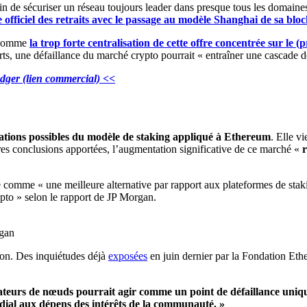
in de sécuriser un réseau toujours leader dans presque tous les domain
e officiel des retraits avec le passage au modèle Shanghai de sa blo
s comme
la trop forte centralisation de cette offre concentrée sur le 
s, une défaillance du marché crypto pourrait « entraîner une cascade de
edger (lien commercial) <<
cations possibles du modèle de staking appliqué à Ethereum
. Elle v
ères conclusions apportées, l’augmentation significative de ce marché «
r
 comme « une meilleure alternative par rapport aux plateformes de stakin
to » selon le rapport de JP Morgan.
rgan
tion. Des inquiétudes déjà
exposées
en juin dernier par la Fondation Et
ateurs de nœuds pourrait agir comme un point de défaillance uniqu
ndial aux dépens des intérêts de la communauté. »