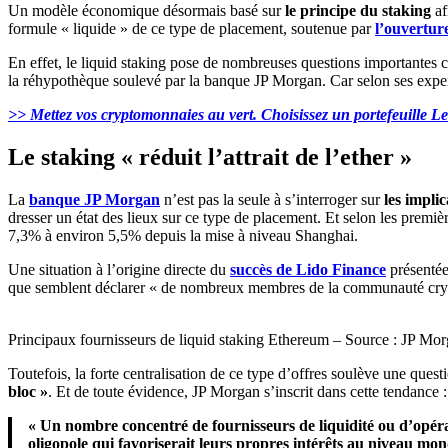
Un modèle économique désormais basé sur
le principe du staking
af
formule « liquide » de ce type de placement, soutenue par
l’ouvertur
En effet, le liquid staking pose de nombreuses questions importante
la réhypothèque soulevé par la banque JP Morgan. Car selon ses expert
>> Mettez vos cryptomonnaies au vert. Choisissez un portefeuille L
Le staking « réduit l’attrait de l’ether »
La
banque JP Morgan
n’est pas la seule à s’interroger sur
les impli
dresser un état des lieux sur ce type de placement. Et selon les premi
7,3% à environ 5,5% depuis la mise à niveau Shanghai.
Une situation à l’origine directe du
succès de Lido Finance
présentée
que semblent déclarer « de nombreux membres de la communauté cryp
Principaux fournisseurs de liquid staking Ethereum – Source : JP Mo
Toutefois, la forte centralisation de ce type d’offres soulève une ques
bloc »
. Et de toute évidence, JP Morgan s’inscrit dans cette tendance :
« Un nombre concentré de fournisseurs de liquidité ou d’opér
oligopole qui favoriserait leurs propres intérêts au niveau mo