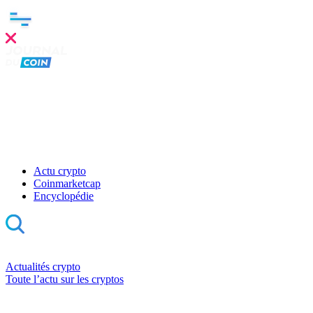
Actu crypto
Coinmarketcap
Encyclopédie
Actualités crypto
Toute l’actu sur les cryptos