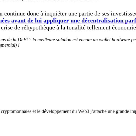
continue donc à inquiéter une partie de ses investisseu
ées avant de lui appliquer une décentralisation parf
 crise de réhypothèque à la tonalité tellement économie
ions de la DeFi ? la meilleure solution est encore un wallet hardware pe
mmercial) !
 cryptomonnaies et le développement du Web3 j’attache une grande impo