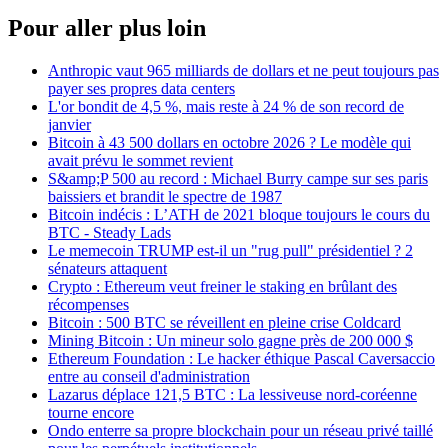
Pour aller plus loin
Anthropic vaut 965 milliards de dollars et ne peut toujours pas
payer ses propres data centers
L'or bondit de 4,5 %, mais reste à 24 % de son record de
janvier
Bitcoin à 43 500 dollars en octobre 2026 ? Le modèle qui
avait prévu le sommet revient
S&amp;P 500 au record : Michael Burry campe sur ses paris
baissiers et brandit le spectre de 1987
Bitcoin indécis : L’ATH de 2021 bloque toujours le cours du
BTC - Steady Lads
Le memecoin TRUMP est-il un "rug pull" présidentiel ? 2
sénateurs attaquent
Crypto : Ethereum veut freiner le staking en brûlant des
récompenses
Bitcoin : 500 BTC se réveillent en pleine crise Coldcard
Mining Bitcoin : Un mineur solo gagne près de 200 000 $
Ethereum Foundation : Le hacker éthique Pascal Caversaccio
entre au conseil d'administration
Lazarus déplace 121,5 BTC : La lessiveuse nord-coréenne
tourne encore
Ondo enterre sa propre blockchain pour un réseau privé taillé