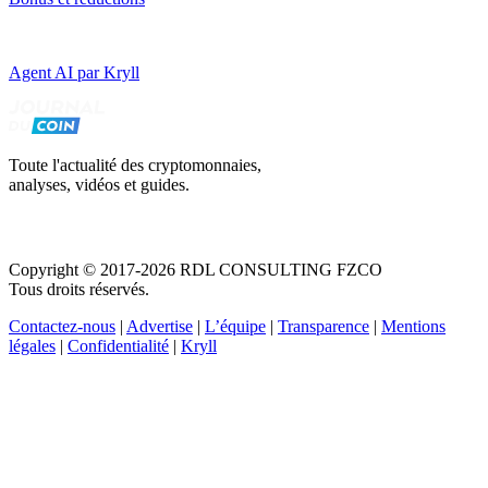
Agent AI par Kryll
Toute l'actualité des cryptomonnaies,
analyses, vidéos et guides.
Copyright © 2017-2026 RDL CONSULTING FZCO
Tous droits réservés.
Contactez-nous
|
Advertise
|
L’équipe
|
Transparence
|
Mentions
légales
|
Confidentialité
|
Kryll
Recevez votre guide PDF complet de 39 pages
Comment débuter dans les cryptos en 2026
Recevoir