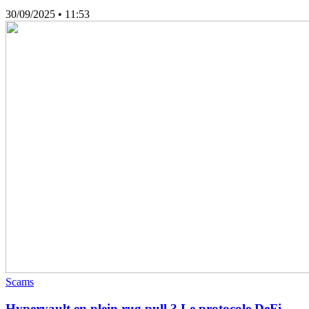
30/09/2025
• 11:53
Scams
Hypervault en plein rug pull ? Le protocole DeFi