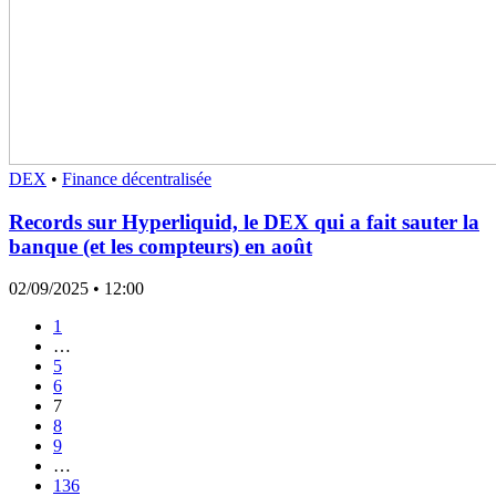
DEX
•
Finance décentralisée
Records sur Hyperliquid, le DEX qui a fait sauter la
banque (et les compteurs) en août
02/09/2025
• 12:00
1
…
5
6
7
8
9
…
136