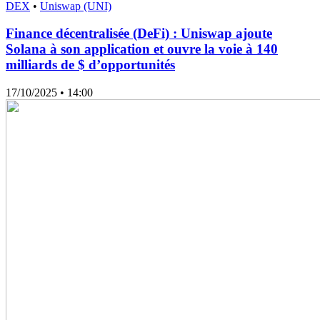
DEX
•
Uniswap (UNI)
Finance décentralisée (DeFi) : Uniswap ajoute
Solana à son application et ouvre la voie à 140
milliards de $ d’opportunités
17/10/2025
• 14:00