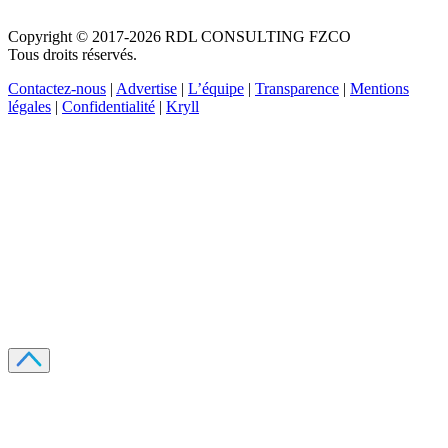
Copyright © 2017-2026 RDL CONSULTING FZCO
Tous droits réservés.
Contactez-nous
|
Advertise
|
L’équipe
|
Transparence
|
Mentions
légales
|
Confidentialité
|
Kryll
Recevez votre guide PDF complet de 39 pages
Comment débuter dans les cryptos en 2026
Recevoir
Oui, j'accepte de recevoir des emails selon votre
politique de confidentialité
.