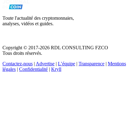
Toute l'actualité des cryptomonnaies,
analyses, vidéos et guides.
Copyright © 2017-2026 RDL CONSULTING FZCO
Tous droits réservés.
Contactez-nous
|
Advertise
|
L’équipe
|
Transparence
|
Mentions
légales
|
Confidentialité
|
Kryll
Recevez votre guide PDF complet de 39 pages
Comment débuter dans les cryptos en 2026
Recevoir
Oui, j'accepte de recevoir des emails selon votre
politique de confidentialité
.