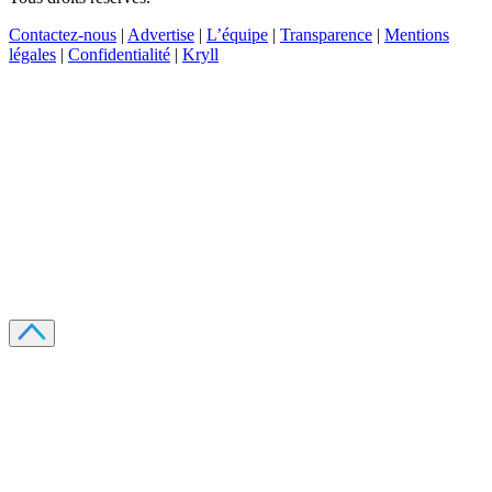
Contactez-nous
|
Advertise
|
L’équipe
|
Transparence
|
Mentions
légales
|
Confidentialité
|
Kryll
Recevez votre guide PDF complet de 39 pages
Comment débuter dans les cryptos en 2026
Recevoir
Oui, j'accepte de recevoir des emails selon votre
politique de confidentialité
.