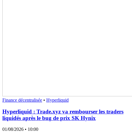
Finance décentralisée
•
Hyperliquid
Hyperliquid : Trade.xyz va rembourser les traders
liquidés après le bug de prix SK Hynix
01/08/2026
• 10:00