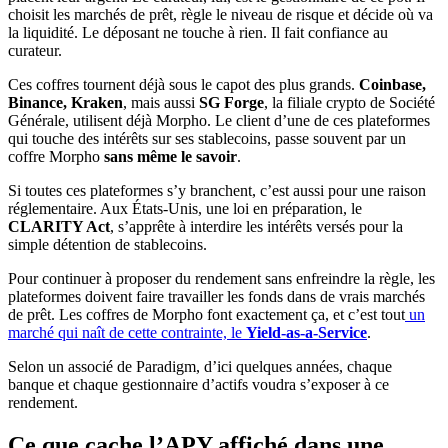
choisit les marchés de prêt, règle le niveau de risque et décide où va
la liquidité. Le déposant ne touche à rien. Il fait confiance au
curateur.
Ces coffres tournent déjà sous le capot des plus grands.
Coinbase,
Binance, Kraken
, mais aussi
SG Forge
, la filiale crypto de Société
Générale, utilisent déjà Morpho. Le client d’une de ces plateformes
qui touche des intérêts sur ses stablecoins, passe souvent par un
coffre Morpho
sans même le savoir
.
Si toutes ces plateformes s’y branchent, c’est aussi pour une raison
réglementaire. Aux États-Unis, une loi en préparation, le
CLARITY Act
, s’apprête à interdire les intérêts versés pour la
simple détention de stablecoins.
Pour continuer à proposer du rendement sans enfreindre la règle, les
plateformes doivent faire travailler les fonds dans de vrais marchés
de prêt. Les coffres de Morpho font exactement ça, et c’est tout
un
marché qui naît de cette contrainte, le
Yield-as-a-Service
.
Selon un associé de Paradigm, d’ici quelques années, chaque
banque et chaque gestionnaire d’actifs voudra s’exposer à ce
rendement.
Ce que cache l’APY affiché dans une