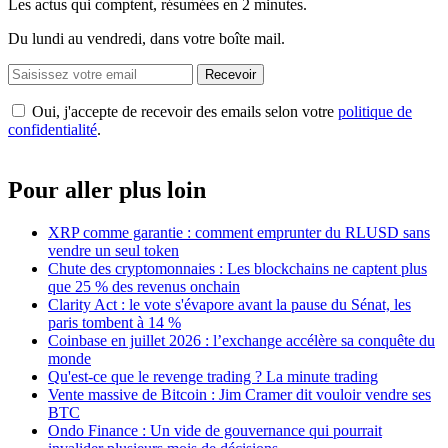
Les actus qui comptent, résumées
en 2 minutes.
Du lundi au vendredi, dans votre boîte mail.
Recevoir
Oui, j'accepte de recevoir des emails selon votre
politique de
confidentialité
.
Pour aller plus loin
XRP comme garantie : comment emprunter du RLUSD sans
vendre un seul token
Chute des cryptomonnaies : Les blockchains ne captent plus
que 25 % des revenus onchain
Clarity Act : le vote s'évapore avant la pause du Sénat, les
paris tombent à 14 %
Coinbase en juillet 2026 : l’exchange accélère sa conquête du
monde
Qu'est-ce que le revenge trading ? La minute trading
Vente massive de Bitcoin : Jim Cramer dit vouloir vendre ses
BTC
Ondo Finance : Un vide de gouvernance qui pourrait