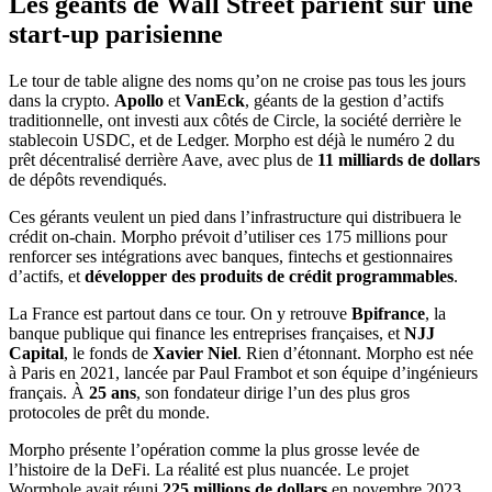
Les géants de Wall Street parient sur une
start-up parisienne
Le tour de table aligne des noms qu’on ne croise pas tous les jours
dans la crypto.
Apollo
et
VanEck
, géants de la gestion d’actifs
traditionnelle, ont investi aux côtés de Circle, la société derrière le
stablecoin USDC, et de Ledger. Morpho est déjà le numéro 2 du
prêt décentralisé derrière Aave, avec plus de
11 milliards de dollars
de dépôts revendiqués.
Ces gérants veulent un pied dans l’infrastructure qui distribuera le
crédit on-chain. Morpho prévoit d’utiliser ces 175 millions pour
renforcer ses intégrations avec banques, fintechs et gestionnaires
d’actifs, et
développer des produits de crédit programmables
.
La France est partout dans ce tour. On y retrouve
Bpifrance
, la
banque publique qui finance les entreprises françaises, et
NJJ
Capital
, le fonds de
Xavier Niel
. Rien d’étonnant. Morpho est née
à Paris en 2021, lancée par Paul Frambot et son équipe d’ingénieurs
français. À
25 ans
, son fondateur dirige l’un des plus gros
protocoles de prêt du monde.
Morpho présente l’opération comme la plus grosse levée de
l’histoire de la DeFi. La réalité est plus nuancée. Le projet
Wormhole avait réuni
225 millions de dollars
en novembre 2023.