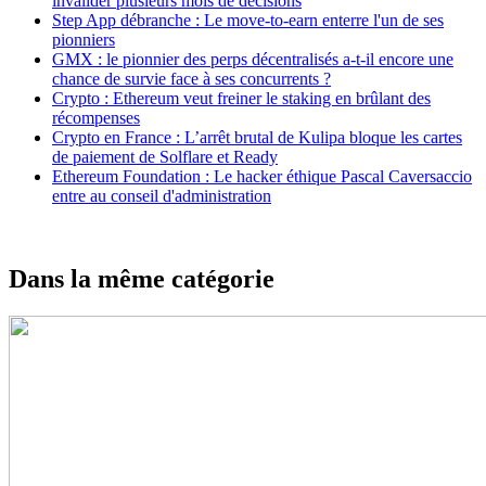
invalider plusieurs mois de décisions
Step App débranche : Le move-to-earn enterre l'un de ses
pionniers
GMX : le pionnier des perps décentralisés a-t-il encore une
chance de survie face à ses concurrents ?
Crypto : Ethereum veut freiner le staking en brûlant des
récompenses
Crypto en France : L’arrêt brutal de Kulipa bloque les cartes
de paiement de Solflare et Ready
Ethereum Foundation : Le hacker éthique Pascal Caversaccio
entre au conseil d'administration
Dans la même catégorie