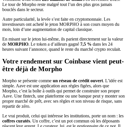
Le tour de Morpho reste malgré tout l’un des plus gros jamais
bouclés dans le secteur.
Autre particularité, la levée s’est faite en cryptomonnaie. Les
investisseurs ont acheté le jeton MORPHO à son cours moyen du
mois, loin d’une augmentation de capital classique.
En misant sur le jeton lui-même, ils parient directement sur la valeur
de
MORPHO
. Le token a d’ailleurs gagné
7,5 %
dans les 24
heures suivant l’annonce, quand le reste du marché crypto reculait.
Votre rendement sur Coinbase vient peut-
être déjà de Morpho
Morpho se présente comme
un réseau de crédit ouvert
. L’idée est
simple. Aave est une application aux règles figées, alors que
Morpho, c’est la boîte à outils qui permet de construire son propre
Aave. Une fintech, une plateforme ou une banque peut y monter son
propre marché de prêt, avec ses règles et son niveau de risque, sans
repartir de zéro.
Le vrai produit, celui qui intéresse les institutions, porte un nom : les
coffres curatés
. Un coffre, c’est un pot commun où les déposants
placent leur argent. Le curateur, lui, est le gestionnaire de ce pot. Il