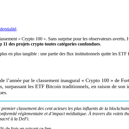
dentialité
.
lassement « Crypto 100 ». Sans surprise pour les observateurs avertis, 
p 11 des projets crypto toutes catégories confondues
.
lus en plus tangible : une partie des flux institutionnels quitte les ETF 
de l’année par le classement inaugural « Crypto 100 » de For
ifs, surpassant les ETF Bitcoin traditionnels, en raison de son
ues.
ut premier classement des cent acteurs les plus influents de la blockcha
 conformité réglementaire et d’impact médiatique. À travers dix volets t
nsacré à la DeFi.
 de frais en suivant ce lien