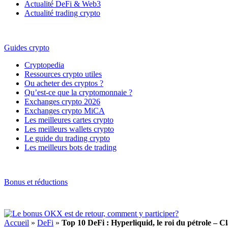
Actualité DeFi & Web3
Actualité trading crypto
Guides crypto
Cryptopedia
Ressources crypto utiles
Ou acheter des cryptos ?
Qu’est-ce que la cryptomonnaie ?
Exchanges crypto 2026
Exchanges crypto MiCA
Les meilleures cartes crypto
Les meilleurs wallets crypto
Le guide du trading crypto
Les meilleurs bots de trading
Bonus et réductions
Accueil
»
DeFi
»
Top 10 DeFi : Hyperliquid, le roi du pétrole – 