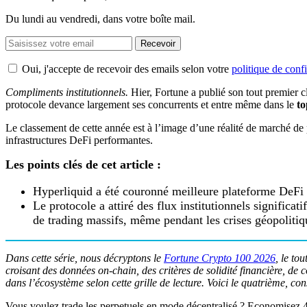
Du lundi au vendredi, dans votre boîte mail.
Recevoir
Oui, j'accepte de recevoir des emails selon votre
politique de confi
Compliments institutionnels.
Hier, Fortune a publié son tout premier c
protocole devance largement ses concurrents et entre même dans le
to
Le classement de cette année est à l’image d’une réalité de marché de p
infrastructures DeFi performantes.
Les points clés de cet article :
Hyperliquid a été couronné meilleure plateforme DeFi 
Le protocole a attiré des flux institutionnels significat
de trading massifs, même pendant les crises géopolitiq
Dans cette série, nous décryptons le
Fortune Crypto 100 2026
, le to
croisant des données on-chain, des critères de solidité financière, de
dans l’écosystème selon cette grille de lecture. Voici le quatrième, co
Vous voulez trade les perpetuels en mode décentralisé ? Economisez 4%