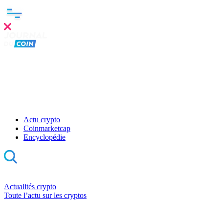
Actu crypto
Coinmarketcap
Encyclopédie
Actualités crypto
Toute l’actu sur les cryptos