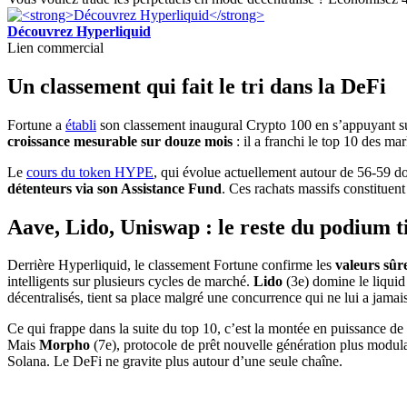
Découvrez Hyperliquid
Lien commercial
Un classement qui fait le tri dans la DeFi
Fortune a
établi
son classement inaugural Crypto 100 en s’appuyant sur
croissance mesurable sur douze mois
: il a franchi le top 10 des m
Le
cours du token HYPE
, qui évolue actuellement autour de 56-59 dol
détenteurs via son Assistance Fund
. Ces rachats massifs constituen
Aave, Lido, Uniswap : le reste du podium ti
Derrière Hyperliquid, le classement Fortune confirme les
valeurs sûr
intelligents sur plusieurs cycles de marché.
Lido
(3e) domine le liqui
décentralisés, tient sa place malgré une concurrence qui ne lui a jamais 
Ce qui frappe dans la suite du top 10, c’est la montée en puissance d
Mais
Morpho
(7e), protocole de prêt nouvelle génération plus modula
Solana. Le DeFi ne gravite plus autour d’une seule chaîne.