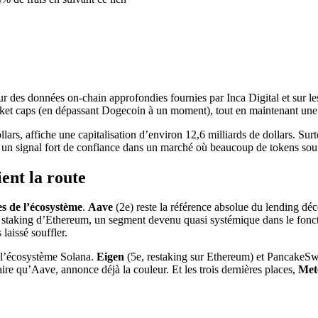
 des données on-chain approfondies fournies par Inca Digital et sur le
arket caps (en dépassant Dogecoin à un moment), tout en maintenant une 
lars, affiche une capitalisation d’environ 12,6 milliards de dollars. Surt
t un signal fort de confiance dans un marché où beaucoup de tokens souff
ent la route
es de l’écosystème
.
Aave
(2e) reste la référence absolue du lending déce
d staking d’Ethereum, un segment devenu quasi systémique dans le fon
laissé souffler.
e l’écosystème Solana.
Eigen
(5e, restaking sur Ethereum) et PancakeS
ire qu’Aave, annonce déjà la couleur. Et les trois dernières places,
Met