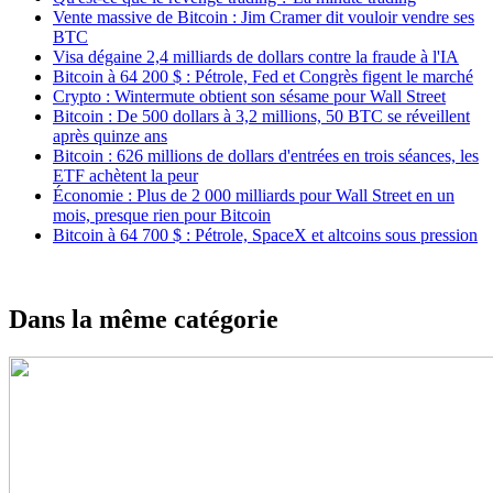
Vente massive de Bitcoin : Jim Cramer dit vouloir vendre ses
BTC
Visa dégaine 2,4 milliards de dollars contre la fraude à l'IA
Bitcoin à 64 200 $ : Pétrole, Fed et Congrès figent le marché
Crypto : Wintermute obtient son sésame pour Wall Street
Bitcoin : De 500 dollars à 3,2 millions, 50 BTC se réveillent
après quinze ans
Bitcoin : 626 millions de dollars d'entrées en trois séances, les
ETF achètent la peur
Économie : Plus de 2 000 milliards pour Wall Street en un
mois, presque rien pour Bitcoin
Bitcoin à 64 700 $ : Pétrole, SpaceX et altcoins sous pression
Dans la même catégorie