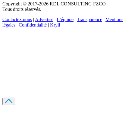
Copyright © 2017-2026 RDL CONSULTING FZCO
Tous droits réservés.
Contactez-nous
|
Advertise
|
L’équipe
|
Transparence
|
Mentions
légales
|
Confidentialité
|
Kryll
Recevez votre guide PDF complet de 39 pages
Comment débuter dans les cryptos en 2026
Recevoir
Oui, j'accepte de recevoir des emails selon votre
politique de confidentialité
.