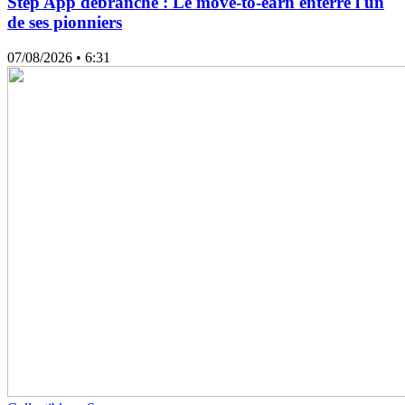
Step App débranche : Le move-to-earn enterre l'un
de ses pionniers
07/08/2026
• 6:31