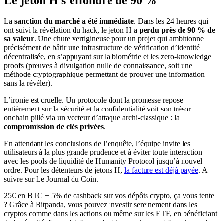
Le jeton H s’effondre de 90 %
La
sanction du marché a été immédiate
. Dans les 24 heures qui
ont suivi la révélation du hack, le jeton H a
perdu près de 90 % de
sa valeur
. Une chute vertigineuse pour un projet qui ambitionne
précisément de bâtir une infrastructure de vérification d’identité
décentralisée, en s’appuyant sur la biométrie et les zero-knowledge
proofs (preuves à divulgation nulle de connaissance, soit une
méthode cryptographique permettant de prouver une information
sans la révéler).
L’ironie est cruelle. Un protocole dont la promesse repose
entièrement sur la sécurité et la confidentialité voit son trésor
onchain pillé via un vecteur d’attaque archi-classique : la
compromission de clés privées
.
En attendant les conclusions de l’enquête, l’équipe invite les
utilisateurs à la plus grande prudence et à éviter toute interaction
avec les pools de liquidité de Humanity Protocol jusqu’à nouvel
ordre. Pour les détenteurs de jetons H,
la facture est déjà payée
. A
suivre sur Le Journal du Coin.
25€ en BTC + 5% de cashback sur vos dépôts crypto, ça vous tente
? Grâce à Bitpanda, vous pouvez investir sereinement dans les
cryptos comme dans les actions ou même sur les ETF, en bénéficiant