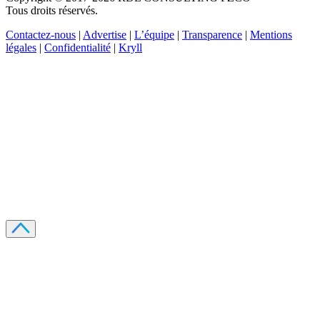
Tous droits réservés.
Contactez-nous
|
Advertise
|
L’équipe
|
Transparence
|
Mentions
légales
|
Confidentialité
|
Kryll
Recevez votre guide PDF complet de 39 pages
Comment débuter dans les cryptos en 2026
Recevoir
Oui, j'accepte de recevoir des emails selon votre
politique de confidentialité
.