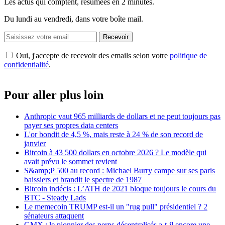
Les actus qui comptent, résumées
en 2 minutes.
Du lundi au vendredi, dans votre boîte mail.
Recevoir
Oui, j'accepte de recevoir des emails selon votre
politique de
confidentialité
.
Pour aller plus loin
Anthropic vaut 965 milliards de dollars et ne peut toujours pas
payer ses propres data centers
L'or bondit de 4,5 %, mais reste à 24 % de son record de
janvier
Bitcoin à 43 500 dollars en octobre 2026 ? Le modèle qui
avait prévu le sommet revient
S&amp;P 500 au record : Michael Burry campe sur ses paris
baissiers et brandit le spectre de 1987
Bitcoin indécis : L’ATH de 2021 bloque toujours le cours du
BTC - Steady Lads
Le memecoin TRUMP est-il un "rug pull" présidentiel ? 2
sénateurs attaquent
GMX : le pionnier des perps décentralisés a-t-il encore une