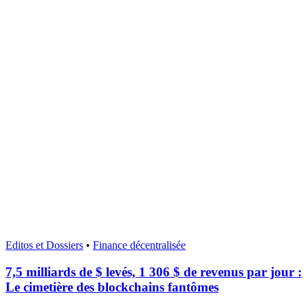
Editos et Dossiers
•
Finance décentralisée
7,5 milliards de $ levés, 1 306 $ de revenus par jour :
Le cimetière des blockchains fantômes