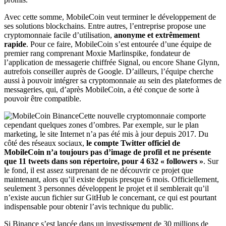
Avec cette somme, MobileCoin veut terminer le développement de
ses solutions blockchains. Entre autres, l’entreprise propose une
cryptomonnaie facile d’utilisation,
anonyme et extrêmement
rapide
. Pour ce faire, MobileCoin s’est entourée d’une équipe de
premier rang comprenant Moxie Marlinspike, fondateur de
l’application de messagerie chiffrée Signal, ou encore Shane Glynn,
autrefois conseiller auprès de Google. D’ailleurs, l’équipe cherche
aussi à pouvoir intégrer sa cryptomonnaie au sein des plateformes de
messageries, qui, d’après MobileCoin, a été conçue de sorte à
pouvoir être compatible.
Cette nouvelle cryptomonnaie comporte
cependant quelques zones d’ombres. Par exemple, sur le plan
marketing, le site Internet n’a pas été mis à jour depuis 2017. Du
côté des réseaux sociaux,
le compte Twitter officiel de
MobileCoin n’a toujours pas d’image de profil et ne présente
que 11 tweets dans son répertoire, pour 4 632 « followers »
. Sur
le fond, il est assez surprenant de ne découvrir ce projet que
maintenant, alors qu’il existe depuis presque 6 mois. Officiellement,
seulement 3 personnes développent le projet et il semblerait qu’il
n’existe aucun fichier sur GitHub le concernant, ce qui est pourtant
indispensable pour obtenir l’avis technique du public.
Si Binance s’est lancée dans un investissement de 30 millions de