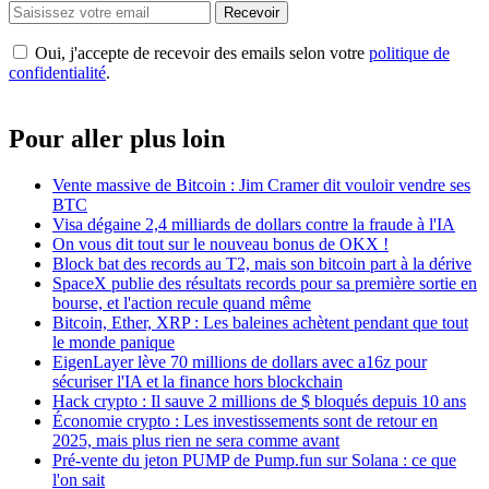
Recevoir
Oui, j'accepte de recevoir des emails selon votre
politique de
confidentialité
.
Pour aller plus loin
Vente massive de Bitcoin : Jim Cramer dit vouloir vendre ses
BTC
Visa dégaine 2,4 milliards de dollars contre la fraude à l'IA
On vous dit tout sur le nouveau bonus de OKX !
Block bat des records au T2, mais son bitcoin part à la dérive
SpaceX publie des résultats records pour sa première sortie en
bourse, et l'action recule quand même
Bitcoin, Ether, XRP : Les baleines achètent pendant que tout
le monde panique
EigenLayer lève 70 millions de dollars avec a16z pour
sécuriser l'IA et la finance hors blockchain
Hack crypto : Il sauve 2 millions de $ bloqués depuis 10 ans
Économie crypto : Les investissements sont de retour en
2025, mais plus rien ne sera comme avant
Pré-vente du jeton PUMP de Pump.fun sur Solana : ce que
l'on sait