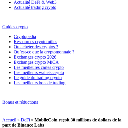
Actualité DeFi & Web3
Actualité trading crypto
Guides crypto
Cryptopedia
Ressources crypto utiles
Ou acheter des cryptos ?
Qu’est-ce que la cryptomonnaie ?
Exchanges crypto 2026
Exchanges crypto MiCA
Les meilleures cartes crypto
Les meilleurs wallets crypto
Le guide du trading crypto
Les meilleurs bots de trading
Bonus et réductions
Accueil
»
DeFi
»
MobileCoin reçoit 30 millions de dollars de la
part de Binance Labs