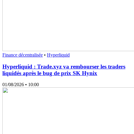
Finance décentralisée
•
Hyperliquid
Hyperliquid : Trade.xyz va rembourser les traders
liquidés après le bug de prix SK Hynix
01/08/2026
• 10:00