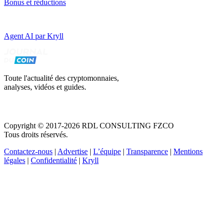
Bonus et réductions
Agent AI par Kryll
Toute l'actualité des cryptomonnaies,
analyses, vidéos et guides.
Copyright © 2017-2026 RDL CONSULTING FZCO
Tous droits réservés.
Contactez-nous
|
Advertise
|
L’équipe
|
Transparence
|
Mentions
légales
|
Confidentialité
|
Kryll
Recevez votre guide PDF complet de 39 pages
Comment débuter dans les cryptos en 2026
Recevoir