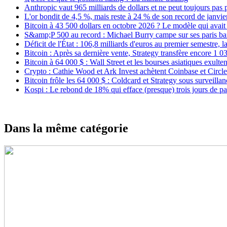
Anthropic vaut 965 milliards de dollars et ne peut toujours pas 
L'or bondit de 4,5 %, mais reste à 24 % de son record de janvie
Bitcoin à 43 500 dollars en octobre 2026 ? Le modèle qui avait
S&amp;P 500 au record : Michael Burry campe sur ses paris bais
Déficit de l'État : 106,8 milliards d'euros au premier semestre, 
Bitcoin : Après sa dernière vente, Strategy transfère encore 1
Bitcoin à 64 000 $ : Wall Street et les bourses asiatiques exult
Crypto : Cathie Wood et Ark Invest achètent Coinbase et Circle
Bitcoin frôle les 64 000 $ : Coldcard et Strategy sous surveillan
Kospi : Le rebond de 18% qui efface (presque) trois jours de p
Dans la même catégorie