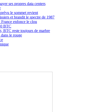
payer ses propres data centers
r
 prévu le sommet revient
siers et brandit le spectre de 1987
la France enfonce le clou
 030 BTC
ent, BTC reste toujours de marbre
 dans le rouge
ce
anique