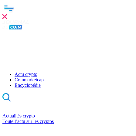
Actu crypto
Coinmarketcap
Encyclopédie
Actualités crypto
Toute l’actu sur les cryptos