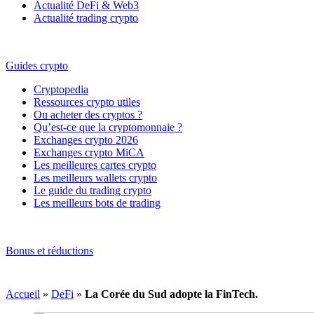
Actualité DeFi & Web3
Actualité trading crypto
Guides crypto
Cryptopedia
Ressources crypto utiles
Ou acheter des cryptos ?
Qu’est-ce que la cryptomonnaie ?
Exchanges crypto 2026
Exchanges crypto MiCA
Les meilleures cartes crypto
Les meilleurs wallets crypto
Le guide du trading crypto
Les meilleurs bots de trading
Bonus et réductions
Accueil
»
DeFi
»
La Corée du Sud adopte la FinTech.