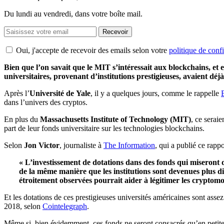
Du lundi au vendredi, dans votre boîte mail.
Recevoir
Oui, j'accepte de recevoir des emails selon votre
politique de confi
Bien que l’on savait que le MIT s’intéressait aux blockchains, et 
universitaires, provenant d’institutions prestigieuses, avaient dé
Après l’
Université de
Yale
, il y a quelques jours, comme le rappelle
dans l’univers des cryptos.
En plus du
Massachusetts Institute of Technology (MIT)
, ce
seraie
part de leur fonds universitaire sur les technologies blockchains.
Selon
Jon Victor
, journaliste à
The Information
, qui a publié ce rappo
« L’investissement de dotations dans des fonds qui miseront 
de la même manière que les institutions sont devenues plus dis
étroitement observées pourrait aider à légitimer les cryptom
Et les dotations de ces prestigieuses universités américaines sont assez
2018, selon
Cointelegraph
.
Même si, bien évidemment, ces fonds ne seront consacrés qu’en petite p