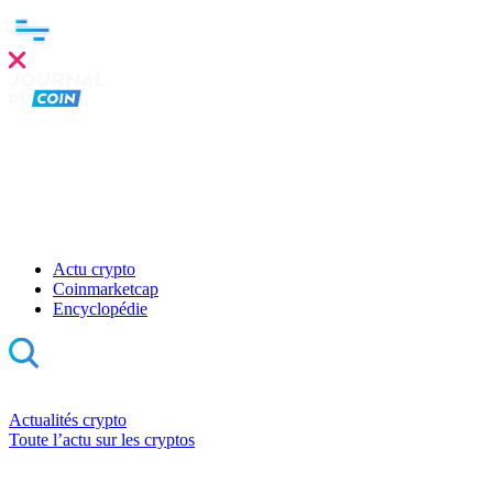
Actu crypto
Coinmarketcap
Encyclopédie
Actualités crypto
Toute l’actu sur les cryptos