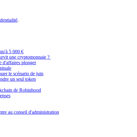
dentialité
.
qu'à 5 000 €
urvit une cryptomonnaie ?
 d'affaires plonger
minale
ouer le scénario de juin
dre un seul token
kchain de Robinhood
penses
re au conseil d'administration