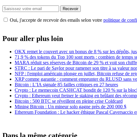
Recevoir
Oui, j'accepte de recevoir des emails selon votre
politique de confi
Pour aller plus loin
OKX remet le couvert avec un bonus de 8 % sur les dépôts, jus
71,9 % des tokens du Top 100 sont morts : combien de temps s
MARA réduit ses réserves de Bitcoin de 29 % et voit son chiffre
STRC : Le pari de Saylor pour ramener son titre à sa valeur no
NFP : l'emploi américain plonge en juillet, Bitcoin refuse de rej
XRP comme garantie : comment emprunter du RLUSD sans ven
Bitcoin : L’IA signale 85 failles critiques en 27 heures
Crypto : Le memecoin CASHCAT bondit de 120 % sur la bloc
Crypto : Ethereum veut freiner le staking en brûlant des récom
Bitcoin : 500 BTC se réveillent en pleine crise Coldcard
Mining Bitcoin : Un mineur solo gagne près de 200 000 $
Ethereum Foundation : Le hacker éthique Pascal Caversaccio ent
Dans la même catégorie