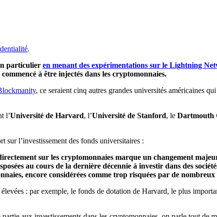
dentialité
.
en particulier
en menant des expérimentations sur le Lightning Net
jà commencé à être injectés dans les cryptomonnaies.
Blockmanity
, ce
seraient
cinq autres grandes universités américaines qui
nt
l’
Université de
Harvard
, l’
Université de
Stanford
, le
Dartmouth 
rt sur l’investissement des fonds universitaires :
directement sur les cryptomonnaies marque un changement majeur du 
posées au cours de la dernière décennie à investir dans des sociétés
onnaies, encore considérées comme trop risquées par de nombreux in
 élevées : par exemple, le fonds de dotation de Harvard, le plus importan
artie aux investissements dans les cryptomonnaies, on parle tout de même