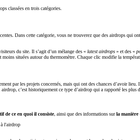
ops classées en trois catégories.
écentes. Dans cette catégorie, vous ne trouverez que des airdrops qui ont
visiteurs du site. Il s’agit d’un mélange des «
latest airdrops
» et des «
p
et moins situées autour du thermomètre. Chaque clic modifie la températ
ement par les projets concernés, mais qui ont des chances d’avoir lieu. Il
n airdrop, c’est historiquement ce type d’airdrop qui a rapporté les plu
tif
de ce en quoi il consiste
, ainsi que des informations sur
la manière 