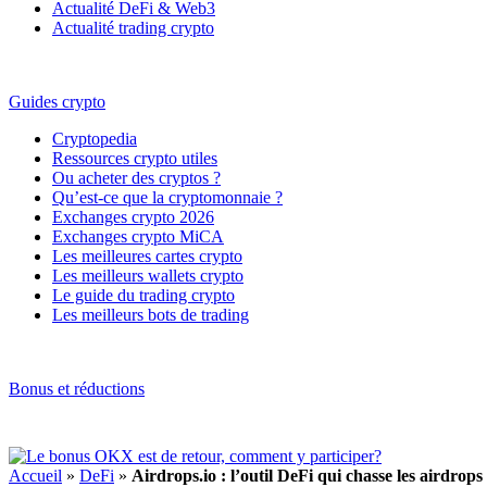
Actualité DeFi & Web3
Actualité trading crypto
Guides crypto
Cryptopedia
Ressources crypto utiles
Ou acheter des cryptos ?
Qu’est-ce que la cryptomonnaie ?
Exchanges crypto 2026
Exchanges crypto MiCA
Les meilleures cartes crypto
Les meilleurs wallets crypto
Le guide du trading crypto
Les meilleurs bots de trading
Bonus et réductions
Accueil
»
DeFi
»
Airdrops.io : l’outil DeFi qui chasse les airdrop