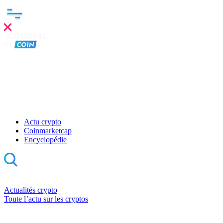
Actu crypto
Coinmarketcap
Encyclopédie
Actualités crypto
Toute l’actu sur les cryptos