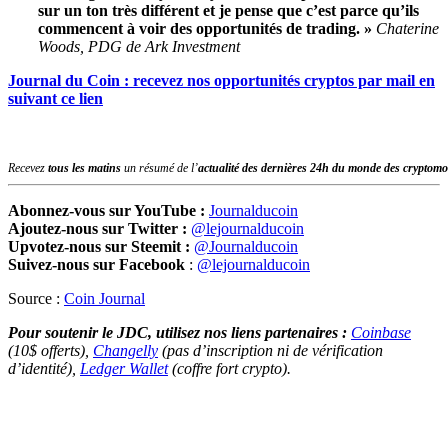
sur un ton très différent et je pense que c’est parce qu’ils
commencent à voir des opportunités de trading. »
Chaterine
Woods, PDG de Ark Investment
Journal du Coin : recevez nos opportunités cryptos par mail en
suivant ce lien
Recevez
tous les matins
un résumé de l’
actualité des dernières 24h du monde des
cryptomo
Abonnez-vous sur YouTube :
Journalducoin
Ajoutez-nous sur Twitter :
@lejournalducoin
Upvotez-nous sur Steemit :
@Journalducoin
Suivez-nous sur Facebook
:
@lejournalducoin
Source :
Coin Journal
Pour soutenir le JDC, utilisez nos liens partenaires :
Coinbase
(10$ offerts),
Changelly
(pas d’inscription ni de vérification
d’identité),
Ledger Wallet
(coffre fort crypto).