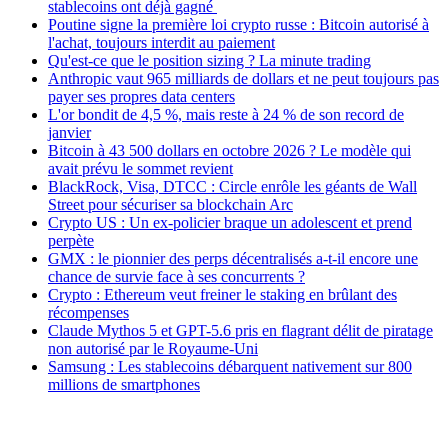
stablecoins ont déjà gagné
Poutine signe la première loi crypto russe : Bitcoin autorisé à
l'achat, toujours interdit au paiement
Qu'est-ce que le position sizing ? La minute trading
Anthropic vaut 965 milliards de dollars et ne peut toujours pas
payer ses propres data centers
L'or bondit de 4,5 %, mais reste à 24 % de son record de
janvier
Bitcoin à 43 500 dollars en octobre 2026 ? Le modèle qui
avait prévu le sommet revient
BlackRock, Visa, DTCC : Circle enrôle les géants de Wall
Street pour sécuriser sa blockchain Arc
Crypto US : Un ex-policier braque un adolescent et prend
perpète
GMX : le pionnier des perps décentralisés a-t-il encore une
chance de survie face à ses concurrents ?
Crypto : Ethereum veut freiner le staking en brûlant des
récompenses
Claude Mythos 5 et GPT-5.6 pris en flagrant délit de piratage
non autorisé par le Royaume-Uni
Samsung : Les stablecoins débarquent nativement sur 800
millions de smartphones