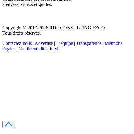
analyses, vidéos et guides.
Copyright © 2017-2026 RDL CONSULTING FZCO
Tous droits réservés.
Contactez-nous
|
Advertise
|
L’équipe
|
Transparence
|
Mentions
légales
|
Confidentialité
|
Kryll
Recevez votre guide PDF complet de 39 pages
Comment débuter dans les cryptos en 2026
Recevoir
Oui, j'accepte de recevoir des emails selon votre
politique de confidentialité
.