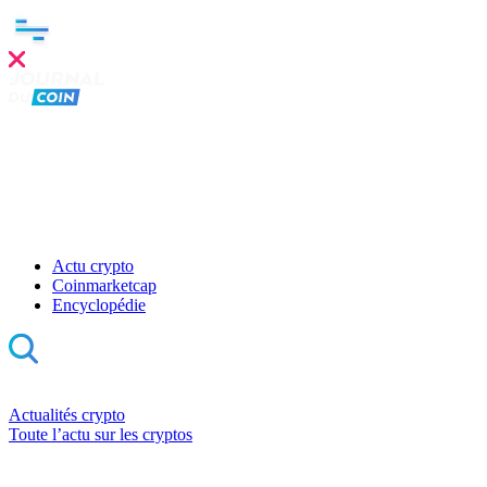
Actu crypto
Coinmarketcap
Encyclopédie
Actualités crypto
Toute l’actu sur les cryptos