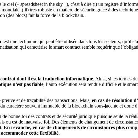
le ciel (
«
spreadsheet
in the sky
»
), c’est à dire (i) un registre d’infor
t mondiale,
(iii) très robuste en matière de sécurité
grâce à des technique
n (des blocs) fait la force de la blockchain.
c’est une technique
qu
i
peut être utilisée dans tous les secteurs, qu’il s’
atisation qui caractérise le smart
contract
semble requérir que l’obligat
contrat dont il est la traduction
informatique
. Ainsi, si les termes d
tique n’est pas fiable
,
l’
auto-exécution
sera rendue difficile et le smar
 preuve et de traçabilité
des transactions
.
Mais,
e
n cas
de
résolution
d’
 du caractère souvent immuable de la blockchain sous-jacente et donc 
 de bonne foi des contrats et de sécurité juridique puisque seule la réa
is ou est de mauvaise foi.
Des éléments de changement de circonstanc
t
.
En revanche, en cas de changements de circonstances plus compl
 accommoder cette flexibilité.