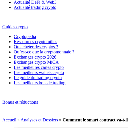
Actualité DeFi & Web3
Actualité trading crypto
Guides crypto
Cryptopedia
Ressources crypto utiles
Ou acheter des cryptos ?
Qu’est-ce que la cryptomonnaie ?
Exchanges crypto 2026
Exchanges crypto MiCA
Les meilleures cartes crypto
Les meilleurs wallets crypto
Le guide du trading crypto
Les meilleurs bots de trading
Bonus et réductions
Accueil
»
Analyses et Dossiers
»
Comment le smart contract va-t-il 