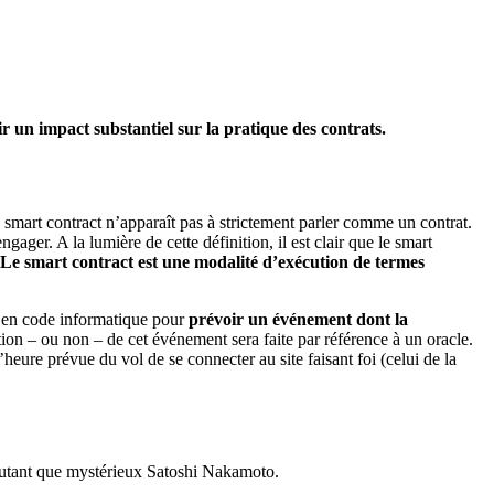
oir un impact substantiel sur la pratique des contrats.
e smart
contract
n’
apparaît
pas à strictement parler
comme
un contrat
.
’engager
.
A la lumière de cette définition, il est clair que le smart
Le smart
contract
est une modalité d’exécution de termes
ts en code informatique pour
prévoir un événement dont la
tion – ou non – de cet événement sera faite par référence à un oracle.
’heure prévue du vol de se connecter au site faisant foi (celui de la
.
autant que mystérieux Satoshi
Nakamoto
.