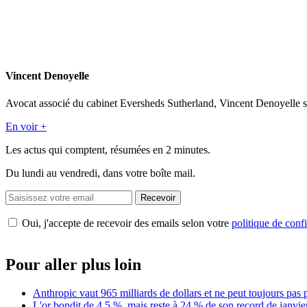
Vincent Denoyelle
Avocat associé du cabinet Eversheds Sutherland, Vincent Denoyelle s'es
En voir +
Les actus qui comptent, résumées
en 2 minutes.
Du lundi au vendredi, dans votre boîte mail.
Recevoir
Oui, j'accepte de recevoir des emails selon votre
politique de confi
Pour aller plus loin
Anthropic vaut 965 milliards de dollars et ne peut toujours pas 
L'or bondit de 4,5 %, mais reste à 24 % de son record de janvie