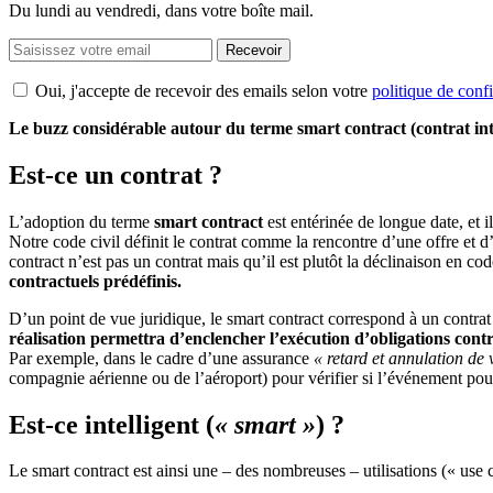
Du lundi au vendredi, dans votre boîte mail.
Recevoir
Oui, j'accepte de recevoir des emails selon votre
politique de confi
Le buzz considérable autour du terme smart
contract
(contrat int
Est-ce u
n contrat ?
L’adoption du terme
smart
contract
est
entériné
e
de longue date, et il
Notre code civil définit le contrat comme la
rencontre d’une offre et d
contract
n’est pas un contrat mais qu’il est plutôt la déclinaison en c
contractuels prédéfinis.
D’un point de vue juridique, le smart
contract
correspond à un
contrat
réalisation permettra d’enclencher l’exécution d
’
obligations cont
Par exemple, dans le cadre d’une assurance
« retard et annulation de 
compagnie aérienne ou de l’aéroport) pour vérifier si l’événement pou
Est-ce intelligent (
« s
mart
»
)
?
Le smart
contract
est ainsi une – des nombreuses – utilisations (« use 