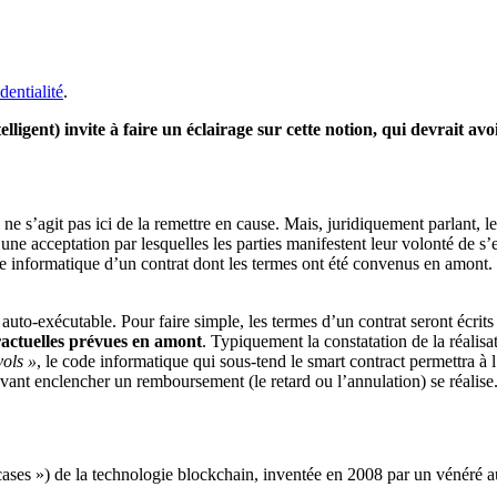
dentialité
.
elligent)
invite à faire un éclairage sur cette notion, qui devrait av
 ne s’agit pas ici de la remettre en cause. Mais,
juridiquement
parlant, l
’une acceptation par lesquelles les parties manifestent leur volonté de s
ode informatique d’un contrat dont les termes ont été convenus en amont.
 auto-
exécutable
.
Pour faire simple, les termes d’un contrat seront écri
ractuelles prévues en amont
. Typiquement la constatation de la réalisa
vols »
, le code informatique qui sous-tend le smart
contract
permettra à l
vant enclencher un remboursement (le retard ou l’annulation) se réalise
cases ») de la technologie blockchain
, inventée en 2008 par un vénéré 