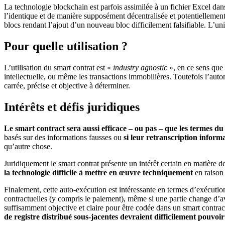
La technologie blockchain est parfois assimilée à un fichier Excel dans 
l’identique et de manière supposément décentralisée et
potentiellemen
blocs
rendant l’ajout d’un nouveau bloc d
ifficilement falsifiable.
L’unio
Pour quelle utilisation ?
L’utilisation du smart contrat
est «
industry
agnostic
», en ce sens que 
intellectuelle,
ou même les
transactions immobilières. Toutefois l’autom
carrée, précise et
objective
à déterminer.
Intérêts et défis juridiques
Le smart
contract
sera aussi efficace – ou pas – que les termes du 
basés sur des informations fausses
ou
si leur retranscription informa
qu’autre chose.
Juridiquement le smart contrat présente un intérêt certain en matière de
la technologie difficile à mettre en œuvre techniquement
en raison
Finalement, cette
auto-exécution
est intéressante en termes d’exécution
contractuelles
(y compris le paiement)
, même si une partie change d’av
suffisamment objective et claire pour être codée dans un smart
contrac
de registre distribué sous-jacentes devrai
en
t difficilement pouvoir