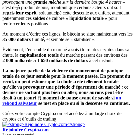
provoquant une
grande mèche
sur la dernière bougie 4 heures
–
s’est déjà produit depuis, montrant que certains acteurs ont soit
repris leur esprit
, soit anticipé cette descente aux enfers, attendant
patiemment ces
soldes
de calibre
« liquidation totale »
pour
renforcer leurs positions.
Au moment d’écrire ces lignes, le bitcoin se situe maintenant vers les
35 000 dollars
l’unité, et semble se « stabiliser ».
Évidement, l’ensemble du marché a
suivi
le roi des cryptos dans sa
chute, la
capitalisation
totale
du marché passant des environs des
2 000 milliards à 1 650 milliards de dollars
à cet instant.
La majeure partie de la violence du mouvement de panique
totale de ce jour semble pour le moment passée. En prenant du
recul, on peut estimer que la chute a été tellement brutale
qu’elle va provoquer une période d’égarement du marché : ce
dernier ne sachant plus bien où aller, nous aurons peut-être
droit à un (court ?) moment de pause avant de savoir si
un
rebond salvateur
se met en place ou si la descente va continuer.
Créez votre compte Crypto.com et accédez à un large choix de
cryptos et d’outils de trading.
Rejoindre Crypto.com