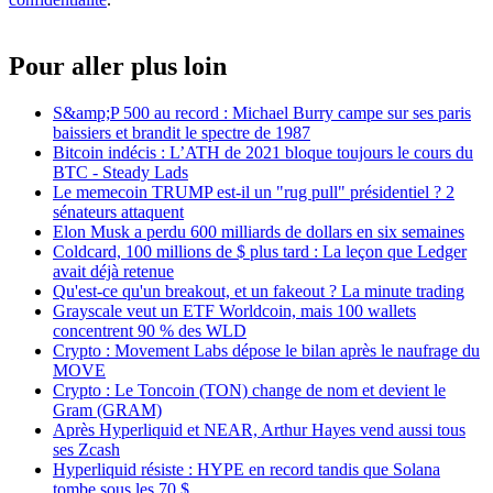
Pour aller plus loin
S&amp;P 500 au record : Michael Burry campe sur ses paris
baissiers et brandit le spectre de 1987
Bitcoin indécis : L’ATH de 2021 bloque toujours le cours du
BTC - Steady Lads
Le memecoin TRUMP est-il un "rug pull" présidentiel ? 2
sénateurs attaquent
Elon Musk a perdu 600 milliards de dollars en six semaines
Coldcard, 100 millions de $ plus tard : La leçon que Ledger
avait déjà retenue
Qu'est-ce qu'un breakout, et un fakeout ? La minute trading
Grayscale veut un ETF Worldcoin, mais 100 wallets
concentrent 90 % des WLD
Crypto : Movement Labs dépose le bilan après le naufrage du
MOVE
Crypto : Le Toncoin (TON) change de nom et devient le
Gram (GRAM)
Après Hyperliquid et NEAR, Arthur Hayes vend aussi tous
ses Zcash
Hyperliquid résiste : HYPE en record tandis que Solana
tombe sous les 70 $