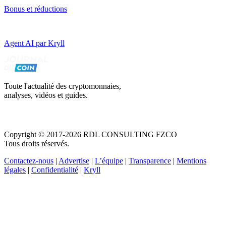
Bonus et réductions
Agent AI par Kryll
Toute l'actualité des cryptomonnaies,
analyses, vidéos et guides.
Copyright © 2017-2026 RDL CONSULTING FZCO
Tous droits réservés.
Contactez-nous
|
Advertise
|
L’équipe
|
Transparence
|
Mentions
légales
|
Confidentialité
|
Kryll
Recevez votre guide PDF complet de 39 pages
Comment débuter dans les cryptos en 2026