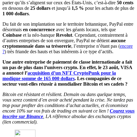
parier qu’ils s’alignent sur ceux des États-Unis, c’est-à-dire
50 cents
en dessous de
25 dollars
et jusqu’à
1,5 %
pour les achats de plus de
1 000 dollars
.
Du fait de son implantation sur le territoire britannique, PayPal entre
désormais
en concurrence
avec les géants locaux, tels que
Coinbase
et la néo-banque
Revolut
. Cependant, contrairement à
d’autres entreprises de son envergure, PayPal ne détient
aucune
cryptomonnaie dans sa trésorerie
, l’entreprise n’étant pas (
encore
?
) très friande des hauts et bas inhérents à ce type d’actifs.
Une autre entreprise de paiement de classe internationale a fait
un pas de plus dans l’univers crypto. En effet, le 23 août, VISA
a annoncé l’
acquisition d’un NFT CryptoPunk pour la
modique somme de 165 000 dollars
.
Les compagnies de ce
secteur vont-elles réussir à mondialiser Bitcoin et ses cadets ?
Bitcoin est résistant et résilient. Demain ou dans quelque temps,
vous serez content d’en avoir acheté pendant la crise. Ne tardez pas
trop pour profiter des conditions d’achat actuelles, et économisez
encore 10% sur vos frais de trading en suivant ce lien !
Courez vous
inscrire sur Binance
, LA référence absolue des exchanges cryptos
(lien commercial).