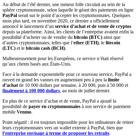
Au début de l’été dernier, une rumeur folle circulait au sein de la
sphère cryptomonnaie, selon laquelle le géant des paiements en ligne
PayPal
serait sur le point d’accepter les cryptomonnaies. Quelques
mois plus tard, en novembre 2020, ce dernier a officiellement
annoncé le lancement d’un
service d’achat et de vente de cryptos
depuis sa plateforme. Ainsi, les clients de l’entreprise avaient enfin la
possibilité d’acheter ou de vendre du
bitcoin (BTC)
ainsi que
d’autres cryptomonnaies, telles que l’
ether (ETH)
, le
litecoin
(LTC)
et le
bitcoin cash (BCH)
.
Malheureusement pour les Européens, ce service n’était réservé
qu’aux clients basés aux États-Unis.
Face à la demande exponentielle pour ce nouveau service, PayPal a
ouvert en grand les vannes en augmentant peu à peu la
limite
d’achat
de 10 000 dollars par semaine, à 20 000, puis à 50 000 et
finalement à 100 000 dollars
, au mois de juillet dernier.
En plus de ce service d’achat et de vente, PayPal a ajouté la
possibilité de
payer en cryptomonnaies
à son service de paiement
mobile
Venmo
.
Point négatif : il est toujours impossible pour les utilisateurs de retirer
leurs cryptomonnaies vers un wallet externe à PayPal, bien que
l’entreprise envisage à terme de proposer les retraits
.