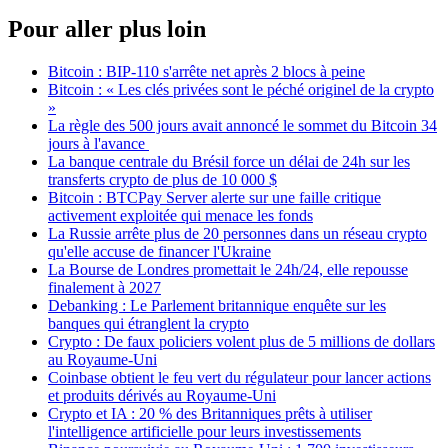
Pour aller plus loin
Bitcoin : BIP-110 s'arrête net après 2 blocs à peine
Bitcoin : « Les clés privées sont le péché originel de la crypto
»
La règle des 500 jours avait annoncé le sommet du Bitcoin 34
jours à l'avance
La banque centrale du Brésil force un délai de 24h sur les
transferts crypto de plus de 10 000 $
Bitcoin : BTCPay Server alerte sur une faille critique
activement exploitée qui menace les fonds
La Russie arrête plus de 20 personnes dans un réseau crypto
qu'elle accuse de financer l'Ukraine
La Bourse de Londres promettait le 24h/24, elle repousse
finalement à 2027
Debanking : Le Parlement britannique enquête sur les
banques qui étranglent la crypto
Crypto : De faux policiers volent plus de 5 millions de dollars
au Royaume-Uni
Coinbase obtient le feu vert du régulateur pour lancer actions
et produits dérivés au Royaume-Uni
Crypto et IA : 20 % des Britanniques prêts à utiliser
l'intelligence artificielle pour leurs investissements