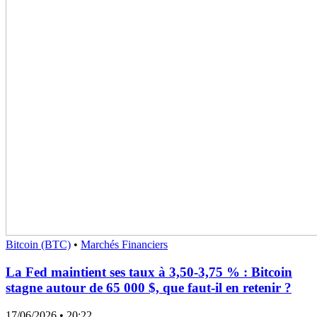
Bitcoin (BTC)
•
Marchés Financiers
La Fed maintient ses taux à 3,50-3,75 % : Bitcoin
stagne autour de 65 000 $, que faut-il en retenir ?
17/06/2026
• 20:22