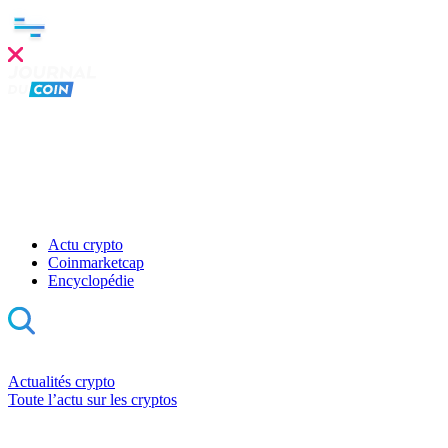
Actu crypto
Coinmarketcap
Encyclopédie
Actualités crypto
Toute l’actu sur les cryptos