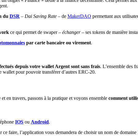
 un onglet « Finance » dédié à la finance décentralisé. Cela permet aux
gent.
on du
DSR
–
Dai Saving Rate
– de
MakerDAO
permettant aux utilisat
work
ce qui permet de swaper –
échanger
– ses tokens de manière instan
ptomonnaies
par carte bancaire ou virement
.
fectués depuis votre wallet Argent sont sans frais
. L’ensemble des fra
 le wallet pour pouvoir transférer d’autres ERC-20.
 et en travers, passons à la pratique et voyons ensemble
comment utili
éléphone
IOS
ou
Android
.
Pour ce faire, l’application vous demandera de choisir un nom de domaine