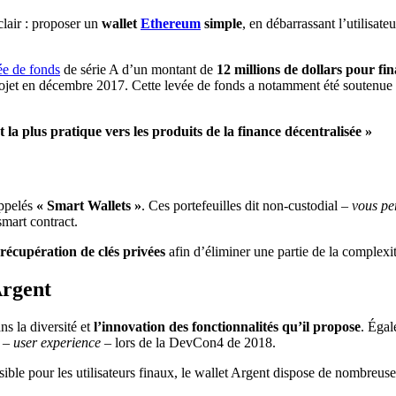
clair : proposer un
wallet
Ethereum
simple
, en débarrassant l’utilisate
ée de fonds
de série A d’un montant de
12 millions de dollars pour fi
 projet en décembre 2017. Cette levée de fonds a notamment été soutenue
et la plus pratique vers les produits de la finance décentralisée »
ppelés
« Smart Wallets »
. Ces portefeuilles dit non-custodial –
vous pe
smart contract.
récupération de clés privées
afin d’éliminer une partie de la complexit
Argent
ns la diversité et
l’innovation des fonctionnalités qu’il propose
. Égal
X –
user experience –
lors de la DevCon4 de 2018.
ible pour les utilisateurs finaux, le wallet Argent dispose de nombreus