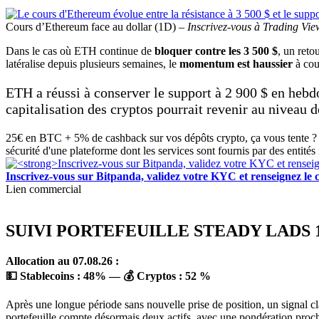
Cours d’Ethereum face au dollar (1D) –
Inscrivez-vous à Trading Vie
Dans le cas où ETH continue de
bloquer contre les 3 500 $
, un reto
latéralise depuis plusieurs semaines, le
momentum est haussier
à cou
ETH a réussi à conserver le support à 2 900 $ en hebd
capitalisation des cryptos pourrait revenir au niveau d
25€ en BTC + 5% de cashback sur vos dépôts crypto, ça vous tente ? 
sécurité d'une plateforme dont les services sont fournis par des entités
Inscrivez-vous sur Bitpanda, validez votre KYC et renseigne
Lien commercial
SUIVI PORTEFEUILLE STEADY LADS 1
Allocation au 07.08.26 :
💵 Stablecoins :
48
%
— 💰 Cryptos :
52 %
Après une longue période sans nouvelle prise de position, un signal cla
portefeuille compte désormais deux actifs, avec une pondération proch