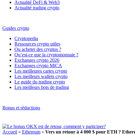
Actualité DeFi & Web3
Actualité trading crypto
Guides crypto
Cryptopedia
Ressources crypto utiles
Ou acheter des cryptos ?
Qu’est-ce que la cryptomonnaie ?
Exchanges crypto 2026
Exchanges crypto MiCA
Les meilleures cartes crypto
Les meilleurs wallets crypto
Le guide du trading crypto
Les meilleurs bots de trading
Bonus et réductions
Accueil
»
Ethereum
»
Vers un retour à 4 000 $ pour ETH ? Ethere