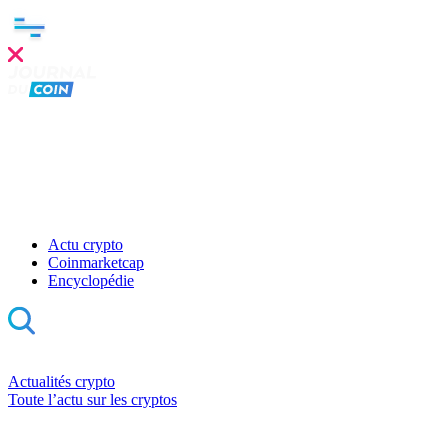
Actu crypto
Coinmarketcap
Encyclopédie
Actualités crypto
Toute l’actu sur les cryptos