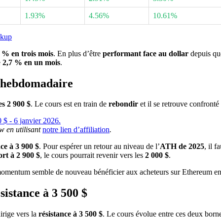
1.93%
4.56%
10.61%
ckup
 % en trois mois
. En plus d’être
performant face au dollar
depuis qu
e
2,7 % en un mois
.
n hebdomadaire
s 2 900 $
. Le cours est en train de
rebondir
et il se retrouve confront
w en utilisant
notre lien d’affiliation
.
nce à 3 900 $
. Pour espérer un retour au niveau de l’
ATH de 2025
, il 
rt à 2 900 $
, le cours pourrait revenir vers les
2 000 $
.
momentum semble de nouveau bénéficier aux acheteurs sur Ethereum e
istance à 3 500 $
 dirige vers la
résistance à 3 500 $
. Le cours évolue entre ces deux born