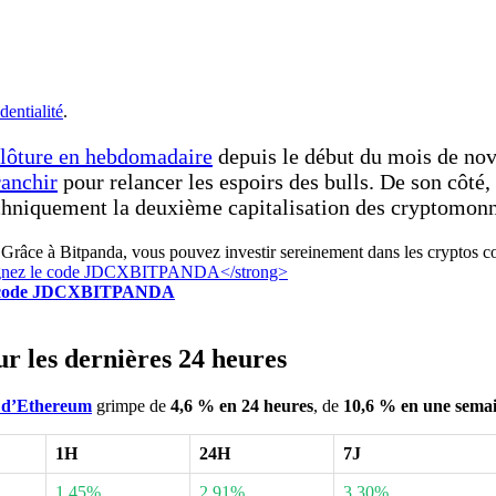
dentialité
.
clôture en hebdomadaire
depuis le début du mois de nov
ranchir
pour relancer les espoirs des bulls. De son côté,
hniquement la deuxième capitalisation des cryptomonnai
Grâce à Bitpanda, vous pouvez investir sereinement dans les cryptos c
z le code JDCXBITPANDA
r les dernières 24 heures
 d’
Ethereum
grimpe de
4,6 % en 24 heures
, de
10,6 % en une sema
1H
24H
7J
1.45%
2.91%
3.30%