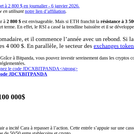
w en utilisant
notre lien d’affiliation
.
ur à
2 800 $
est envisageable. Mais si ETH franchit la
résistance à 3 50
rt terme. En effet, le RSI a cassé la trendline baissière et il se développe
omadaire, et il commence l’année avec un rebond. Si la 
es 4 000 $. En parallèle, le secteur des
exchanges tokens
Grâce à Bitpanda, vous pouvez investir sereinement dans les cryptos c
 réglementées.
z le code JDCXBITPANDA
00 000$
ir a incité Cara à repasser à l’action. Cette entrée s’appuie sur une cas
e de 50/50 entre stablecoins et crypto.