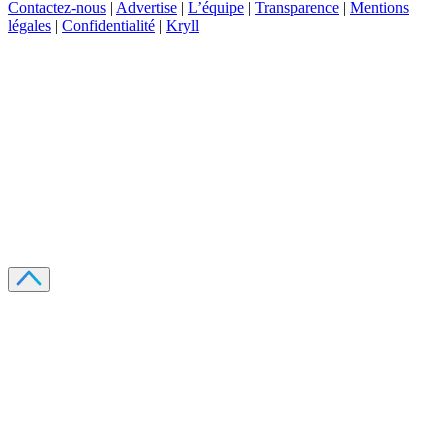
Contactez-nous
|
Advertise
|
L’équipe
|
Transparence
|
Mentions
légales
|
Confidentialité
|
Kryll
Recevez votre guide PDF complet de 39 pages
Comment débuter dans les cryptos en 2026
Recevoir
Oui, j'accepte de recevoir des emails selon votre
politique de confidentialité
.