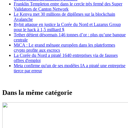
Franklin Templeton entre dans le cercle très fermé des Super
Validators de Canton Network
Le Kenya met 30 millions de diplômes sur la blockchain
Avalanche
Bybit attaque en justice la Corée du Nord et Lazarus Group
pour le hack à 1,5 milliard $
Tether détient désormais 146 tonnes d’or : plus qu’une banque
centrale
MiCA : Le grand ménage européen dans les plateformes
crypto profite aux escrocs
La Corée du Nord a piraté 1640 entreprises via de fausses
offres d'emploi
Meta confirme qu'un de ses modèles IA a piraté une entreprise
tierce par erreur
Dans la même catégorie