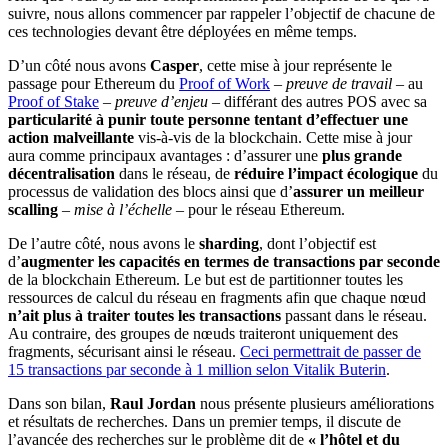
suivre, nous allons commencer par rappeler l’objectif de chacune de
ces technologies devant être déployées en même temps.
D’un côté nous avons
Casper
, cette mise à jour représente le
passage pour Ethereum du
Proof of Work
–
preuve de travail
– au
Proof of Stake
–
preuve d’enjeu
– différant des autres POS avec sa
particularité à punir toute personne tentant d’effectuer une
action malveillante
vis-à-vis de la blockchain. Cette mise à jour
aura comme principaux avantages : d’assurer une
plus grande
décentralisation
dans le réseau, de
réduire l’impact écologique
du
processus de validation des blocs ainsi que d’
assurer un meilleur
scalling
–
mise à l’échelle
– pour le réseau Ethereum.
De l’autre côté, nous avons le
sharding
, dont l’objectif est
d’
augmenter les capacités en termes de transactions par seconde
de la blockchain Ethereum. Le but est de partitionner toutes les
ressources de calcul du réseau en fragments afin que chaque nœud
n’ait plus à traiter toutes les transactions
passant dans le réseau.
Au contraire, des groupes de nœuds traiteront uniquement des
fragments, sécurisant ainsi le réseau.
Ceci permettrait de passer de
15 transactions par seconde à 1 million selon Vitalik Buterin
.
Dans son bilan,
Raul Jordan
nous présente plusieurs améliorations
et résultats de recherches. Dans un premier temps, il discute de
l’avancée des recherches sur le problème dit de
« l’hôtel et du