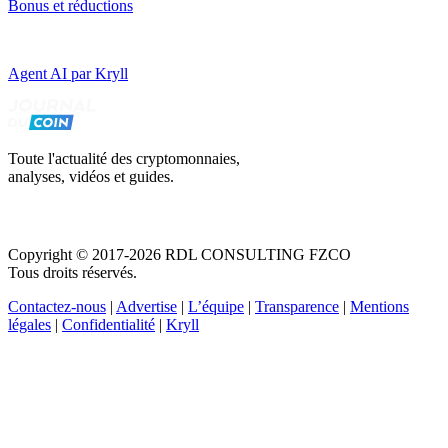
Bonus et réductions
Agent AI par Kryll
Toute l'actualité des cryptomonnaies,
analyses, vidéos et guides.
Copyright © 2017-2026 RDL CONSULTING FZCO
Tous droits réservés.
Contactez-nous
|
Advertise
|
L’équipe
|
Transparence
|
Mentions
légales
|
Confidentialité
|
Kryll
Recevez votre guide PDF complet de 39 pages
Comment débuter dans les cryptos en 2026
Recevoir