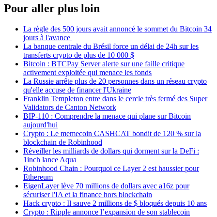
Pour aller plus loin
La règle des 500 jours avait annoncé le sommet du Bitcoin 34
jours à l'avance
La banque centrale du Brésil force un délai de 24h sur les
transferts crypto de plus de 10 000 $
Bitcoin : BTCPay Server alerte sur une faille critique
activement exploitée qui menace les fonds
La Russie arrête plus de 20 personnes dans un réseau crypto
qu'elle accuse de financer l'Ukraine
Franklin Templeton entre dans le cercle très fermé des Super
Validators de Canton Network
BIP-110 : Comprendre la menace qui plane sur Bitcoin
aujourd'hui
Crypto : Le memecoin CASHCAT bondit de 120 % sur la
blockchain de Robinhood
Réveiller les milliards de dollars qui dorment sur la DeFi :
1inch lance Aqua
Robinhood Chain : Pourquoi ce Layer 2 est haussier pour
Ethereum
EigenLayer lève 70 millions de dollars avec a16z pour
sécuriser l'IA et la finance hors blockchain
Hack crypto : Il sauve 2 millions de $ bloqués depuis 10 ans
Crypto : Ripple annonce l’expansion de son stablecoin