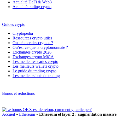
Actualité DeFi & Web3
Actualité trading crypto
Guides crypto
Cryptopedia
Ressources crypto utiles
Ou acheter des cryptos ?
Qu’est-ce que la cryptomonnaie ?
Exchanges crypto 2026
Exchanges crypto MiCA
Les meilleures cartes crypto
Les meilleurs wallets crypto
Le guide du trading crypto
Les meilleurs bots de trading
Bonus et réductions
Accueil
»
Ethereum
»
Ethereum et layer 2 : augmentation massive