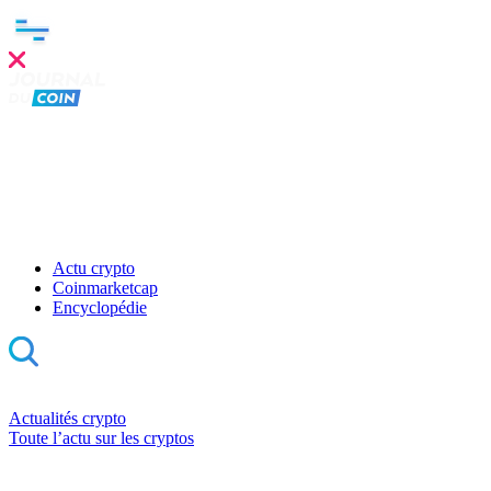
Actu crypto
Coinmarketcap
Encyclopédie
Actualités crypto
Toute l’actu sur les cryptos