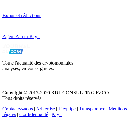
Bonus et réductions
Agent AI par Kryll
Toute l'actualité des cryptomonnaies,
analyses, vidéos et guides.
Copyright © 2017-2026 RDL CONSULTING FZCO
Tous droits réservés.
Contactez-nous
|
Advertise
|
L’équipe
|
Transparence
|
Mentions
légales
|
Confidentialité
|
Kryll
Recevez votre guide PDF complet de 39 pages