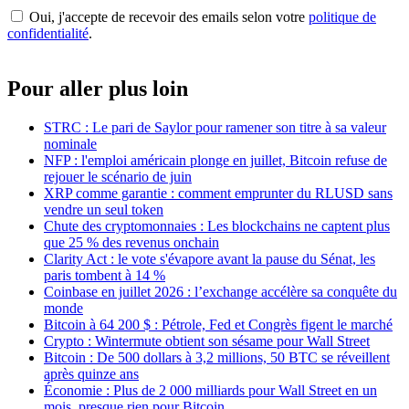
Oui, j'accepte de recevoir des emails selon votre
politique de
confidentialité
.
Pour aller plus loin
STRC : Le pari de Saylor pour ramener son titre à sa valeur
nominale
NFP : l'emploi américain plonge en juillet, Bitcoin refuse de
rejouer le scénario de juin
XRP comme garantie : comment emprunter du RLUSD sans
vendre un seul token
Chute des cryptomonnaies : Les blockchains ne captent plus
que 25 % des revenus onchain
Clarity Act : le vote s'évapore avant la pause du Sénat, les
paris tombent à 14 %
Coinbase en juillet 2026 : l’exchange accélère sa conquête du
monde
Bitcoin à 64 200 $ : Pétrole, Fed et Congrès figent le marché
Crypto : Wintermute obtient son sésame pour Wall Street
Bitcoin : De 500 dollars à 3,2 millions, 50 BTC se réveillent
après quinze ans
Économie : Plus de 2 000 milliards pour Wall Street en un
mois, presque rien pour Bitcoin