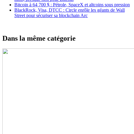
Bitcoin à 64 700 $ : Pétrole, SpaceX et altcoins sous pression
BlackRock, Visa, DTCC : Circle enrôle les géants de Wall
Street pour sécuriser sa blockchain Arc
Dans la même catégorie