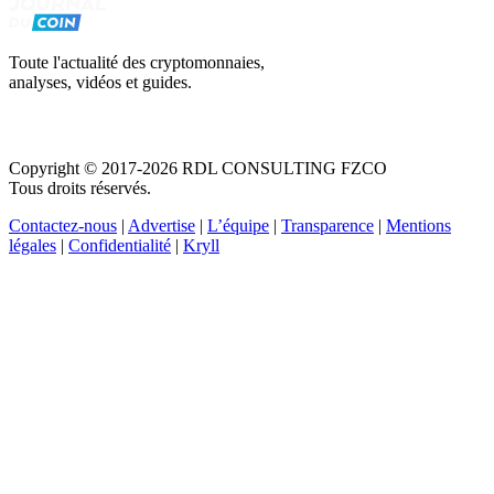
Toute l'actualité des cryptomonnaies,
analyses, vidéos et guides.
Copyright © 2017-2026 RDL CONSULTING FZCO
Tous droits réservés.
Contactez-nous
|
Advertise
|
L’équipe
|
Transparence
|
Mentions
légales
|
Confidentialité
|
Kryll
Recevez votre guide PDF complet de 39 pages
Comment débuter dans les cryptos en 2026
Recevoir
Oui, j'accepte de recevoir des emails selon votre
politique de confidentialité
.