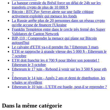
La banque centrale du Brésil force un délai de 24h sur les
transferts crypto de plus de 10 000 $
Bitcoin : BTCPay Server alerte sur une faille critique
activement exploitée qui menace les fonds
La Russie arrête plus de 20 personnes dans un réseau crypto
qu'elle accuse de financer l'Ukraine
Franklin Templeton entre dans le cercle très fermé des Super
Validators de Canton Network
BIP-110 : Comprendre la menace qui plane sur Bitcoin
aujourd'hui
Le calvaire d'ETH va-t-il prendre fin ? Ethereum 3 mars
ETH se rapproche à grande vitesse des 5 000 $ - Ethereum le
7 octobre
ETH doit franchir les 4 700 $ pour libérer son potentiel !
Ethereum le 3 octobre
Ethereum le 17 juin - Rebond à venir sur les 3 500 $ pour eth
?
Ethereum le 14 juin - Après 2 ans et demi de distribution, les
whales se réveillent
Ethereum le 10 juin - L'ETH est fragile, peut-il se reprendre ?
Dans la même catégorie