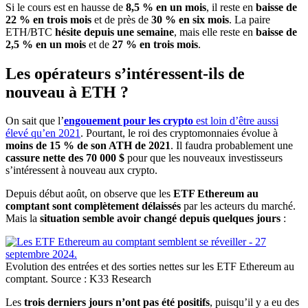
Si le cours est en hausse de
8,5 % en un mois
, il reste en
baisse de
22 % en trois mois
et de près de
30 % en six mois
. La paire
ETH/BTC
hésite depuis une semaine
, mais elle reste en
baisse de
2,5 % en un mois
et de
27 % en trois mois
.
Les opérateurs s’intéressent-ils de
nouveau à ETH ?
On sait que l’
engouement pour les crypto
est loin d’être aussi
élevé qu’en 2021
. Pourtant, le roi des cryptomonnaies évolue à
moins de 15 % de son ATH de 2021
. Il faudra probablement une
cassure nette des 70 000 $
pour que les nouveaux investisseurs
s’intéressent à nouveau aux crypto.
Depuis début août, on observe que les
ETF Ethereum au
comptant sont complètement délaissés
par les acteurs du marché.
Mais la
situation semble avoir changé depuis quelques jours
:
Evolution des entrées et des sorties nettes sur les ETF Ethereum au
comptant. Source : K33 Research
Les
trois derniers jours n’ont pas été positifs
, puisqu’il y a eu des