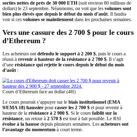
sorties nettes de près de 30 000 ETH
(soit environ 80 millions de
dollars) le 23 septembre. Néanmoins, on voit que les
volumes sont
bien plus élevés que depuis le début du mois d’août
. Il faudra
voir si ces
volumes se maintiennent
dans les prochaines semaines.
Vers une cassure des 2 700 $ pour le cours
d’Ethereum ?
Les acheteurs ont
défendu le support à 2 200 $
, puis le cours a
réussi à
revenir à hauteur de la résistance à 2 700 $
. Il s’agit
d’une
résistance qui rejette le cours depuis le début du mois
d’août
:
Cours d’Ethereum face au dollar (4H)
Le cours pourrait s’appuyer sur le
biais institutionnel (EMA
9/EMA 18) haussier
pour
casser les 2 700 $
et pour revenir à
hauteur de la
résistance à 2 900 $
. Si le cours
faiblit sur la
résistance
, un retour à
2 570 $
est tout à fait possible. Le RSI
évolue à la hausse
depuis plusieurs semaines. Les
acheteurs ont
l’avantage du momentum
à court terme.