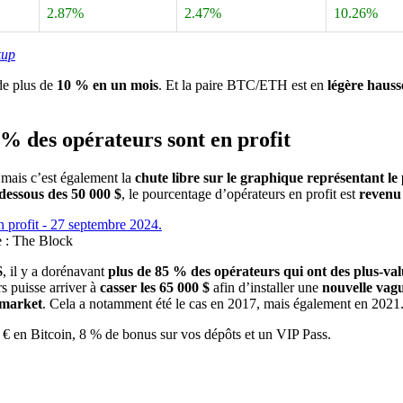
2.87%
2.47%
10.26%
kup
de plus de
10 % en un mois
. Et la paire BTC/ETH est en
légère hauss
 % des opérateurs sont en profit
 mais c’est également la
chute libre sur le graphique représentant le
dessous des 50 000 $
, le pourcentage d’opérateurs en profit est
revenu
e : The Block
$
, il y a dorénavant
plus de 85 % des opérateurs qui ont des plus-val
s puisse arriver à
casser les 65 000 $
afin d’installer une
nouvelle vag
 market
. Cela a notamment été le cas en 2017, mais également en 2021
€ en Bitcoin, 8 % de bonus sur vos dépôts et un VIP Pass.