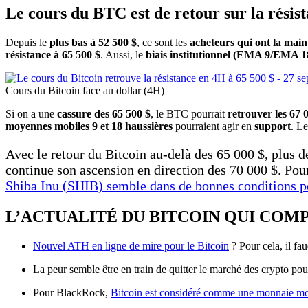
Le cours du BTC est de retour sur la résis
Depuis le
plus bas à 52 500 $
, ce sont les
acheteurs qui ont la main
résistance à 65 500 $
. Aussi, le
biais institutionnel (EMA 9/EMA 1
Cours du Bitcoin face au dollar (4H)
Si on a une
cassure des 65 500 $
, le BTC pourrait
retrouver les 67 
moyennes mobiles 9 et 18 haussières
pourraient agir en
support
. L
Avec le retour du Bitcoin au-delà des 65 000 $, plus d
continue son ascension en direction des 70 000 $. Pour
Shiba Inu (SHIB) semble dans de bonnes conditions p
L’ACTUALITÉ DU BITCOIN QUI COM
Nouvel ATH en ligne de mire pour le Bitcoin
? Pour cela, il fa
La peur semble être en train de quitter le marché des crypto pou
Pour BlackRock,
Bitcoin est considéré comme une monnaie mon