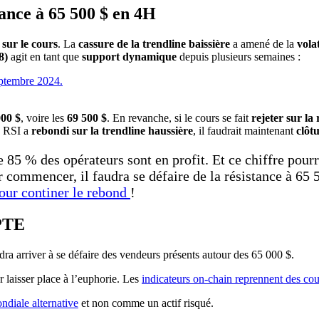
tance à 65 500 $ en 4H
 sur le cours
. La
cassure de la trendline baissière
a amené de la
vola
8)
agit en tant que
support dynamique
depuis plusieurs semaines :
000 $
, voire les
69 500 $
. En revanche, si le cours se fait
rejeter sur la 
e RSI a
rebondi sur la trendline haussière
, il faudrait maintenant
clôt
e 85 % des opérateurs sont en profit. Et ce chiffre pou
 commencer, il faudra se défaire de la résistance à 65 5
our continer le rebond
!
PTE
udra arriver à se défaire des vendeurs présents autour des 65 000 $.
r laisser place à l’euphorie. Les
indicateurs on-chain reprennent des cou
diale alternative
et non comme un actif risqué.