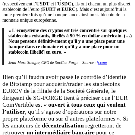
(respectivement l’
USDT
et l’
USDC
), ils ont chacun un plus discret
stablecoin de l’euro (
EURT
et
EURC
). Mais c’est aujourd’hui la
toute première fois qu’une banque lance ainsi un stablecoin de la
monnaie unique européenne.
« L’écosystème des cryptos est très concentré sur quelques
stablecoins existants, libellés à 90 % en dollar américain. (…)
Nous pensons définitivement qu’il y a une place pour une
banque dans ce domaine et qu’il y a une place pour un
stablecoin [libellé] en euro. »
Jean-Marc Stenger, CEO de SocGen Forge – Source :
ft.com
Bien qu’il faudra avoir passé le contrôle d’identité
de Bitstamp pour acquérir/trader les stablecoins
EURCV de la filiale de la Société Générale, le
dirigeant de SG-FORGE tient à préciser que l’EUR
CoinVertible est «
ouvert à tous ceux qui veulent
l’utiliser
, qu’il s’agisse d’opérations sur notre
propre plateforme ou sur d’autres plateformes ». Si
les amateurs de
décentralisation
regretteront de
retrouver
un intermédiaire
bancaire
pour ce