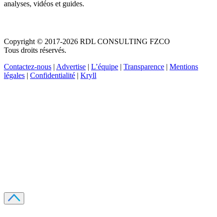
analyses, vidéos et guides.
Copyright © 2017-2026 RDL CONSULTING FZCO
Tous droits réservés.
Contactez-nous
|
Advertise
|
L’équipe
|
Transparence
|
Mentions
légales
|
Confidentialité
|
Kryll
Recevez votre guide PDF complet de 39 pages
Comment débuter dans les cryptos en 2026
Recevoir
Oui, j'accepte de recevoir des emails selon votre
politique de confidentialité
.