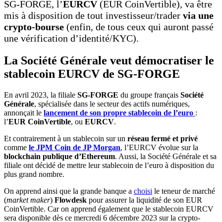
SG-FORGE, l’
EURCV
(EUR CoinVertible), va être
mis à disposition de tout investisseur/trader
via une
crypto-bourse
(enfin, de tous ceux qui auront passé
une vérification d’identité/KYC).
La Société Générale veut démocratiser le
stablecoin EURCV de SG-FORGE
En avril 2023, la filiale
SG-FORGE
du groupe français
Société
Générale
, spécialisée dans le secteur des actifs numériques,
annonçait le
lancement de son propre stablecoin de l’euro
:
l’
EUR CoinVertible
, ou
EURCV
.
Et contrairement à un stablecoin sur un
réseau fermé et privé
comme
le JPM Coin de JP Morgan
, l’EURCV évolue sur la
blockchain publique d’Ethereum
. Aussi, la Société Générale et sa
filiale ont décidé de mettre leur stablecoin de l’euro à disposition du
plus grand nombre.
On apprend ainsi que la grande banque a
choisi
le teneur de marché
(
market maker
)
Flowdesk
pour assurer la liquidité de son EUR
CoinVertible. Car on apprend également que le stablecoin EURCV
sera disponible dès ce mercredi 6 décembre 2023 sur la crypto-