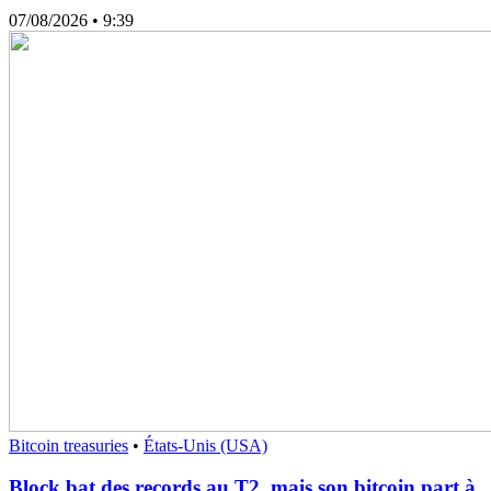
07/08/2026
• 9:39
Bitcoin treasuries
•
États-Unis (USA)
Block bat des records au T2, mais son bitcoin part à