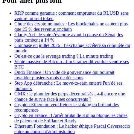
Pour aller plus loin
XRP comme garantie : comment emprunter du RLUSD sans
vendre un seul token
Chute des cryptomonnaies : Les blockchains ne captent plus
que 25 % des revenus onchain
Clarity Act : le vote s'évapore avant la pause du Sénat, les
paris tombent à 14 %
Coinbase en juillet 2026 : l’exchange accélère sa conquête du
monde
Qu'est-ce que le revenge trading ? La minute trading
Vente massive de Bitcoin : Jim Cramer dit vouloir vendre ses
BTC
Ondo Finance : Un vide de gouvernance qui pourrait
invalider plusieurs mois de décisions
Step App débranche : Le move-to-earn enterre l'un de ses
pionniers
GMX : le pionnier des perps décentralisés a-t-il encore une
chance de survie face à ses concurrents ?
Crypto : Ethereum veut freiner le staking en brûlant des
récompenses
Crypto en France : L’arrêt brutal de Kulipa bloque les cartes
de paiement de Solflare et Ready
Ethereum Foundation : Le hacker éthique Pascal Caversaccio
entre au conseil d'administration