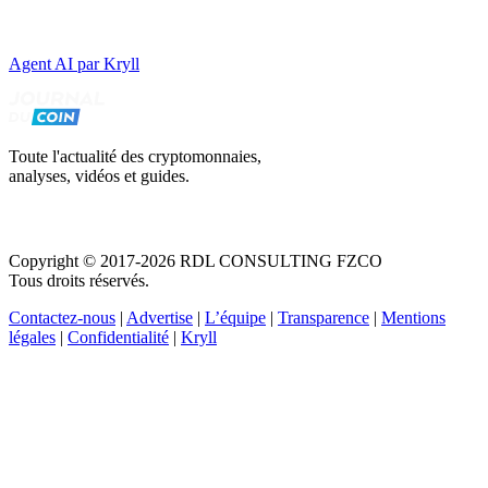
Agent AI par Kryll
Toute l'actualité des cryptomonnaies,
analyses, vidéos et guides.
Copyright © 2017-2026 RDL CONSULTING FZCO
Tous droits réservés.
Contactez-nous
|
Advertise
|
L’équipe
|
Transparence
|
Mentions
légales
|
Confidentialité
|
Kryll
Recevez votre guide PDF complet de 39 pages
Comment débuter dans les cryptos en 2026
Recevoir