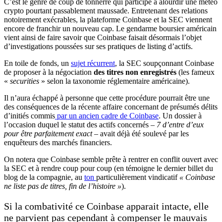
C’est le genre de coup de tonnerre qui participe à alourdir une météo
crypto pourtant passablement maussade. Entretenant des relations
notoirement exécrables, la plateforme Coinbase et la SEC viennent
encore de franchir un nouveau cap. Le gendarme boursier américain
vient ainsi de faire savoir que Coinbase faisait désormais l’objet
d’investigations poussées sur ses pratiques de listing d’actifs.
En toile de fonds, un
sujet récurrent
, la SEC soupçonnant Coinbase
de proposer à la négociation
des titres non enregistrés
(les fameux
«
securities
» selon la taxonomie réglementaire américaine).
Il n’aura échappé à personne que cette procédure pourrait être une
des conséquences de la récente affaire concernant de présumés délits
d’initiés commis
par un ancien cadre de Coinbase
. Un dossier à
l’occasion duquel le statut des actifs concernés –
7 d’entre d’eux
pour être parfaitement exact
– avait déjà été soulevé par les
enquêteurs des marchés financiers.
On notera que Coinbase semble prête à rentrer en conflit ouvert avec
la SEC et à rendre coup pour coup (en témoigne le dernier billet du
blog de la compagnie, au
ton
particulièrement vindicatif
« Coinbase
ne liste pas de titres, fin de l’histoire »
).
Si la combativité ce Coinbase apparait intacte, elle
ne parvient pas cependant à compenser le mauvais