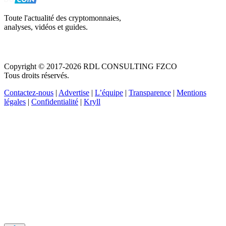
Toute l'actualité des cryptomonnaies,
analyses, vidéos et guides.
Copyright © 2017-2026 RDL CONSULTING FZCO
Tous droits réservés.
Contactez-nous
|
Advertise
|
L’équipe
|
Transparence
|
Mentions
légales
|
Confidentialité
|
Kryll
Recevez votre guide PDF complet de 39 pages
Comment débuter dans les cryptos en 2026
Recevoir
Oui, j'accepte de recevoir des emails selon votre
politique de confidentialité
.