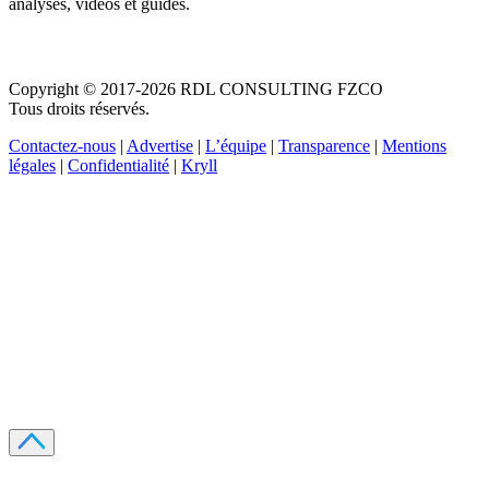
analyses, vidéos et guides.
Copyright © 2017-2026 RDL CONSULTING FZCO
Tous droits réservés.
Contactez-nous
|
Advertise
|
L’équipe
|
Transparence
|
Mentions
légales
|
Confidentialité
|
Kryll
Recevez votre guide PDF complet de 39 pages
Comment débuter dans les cryptos en 2026
Recevoir
Oui, j'accepte de recevoir des emails selon votre
politique de confidentialité
.