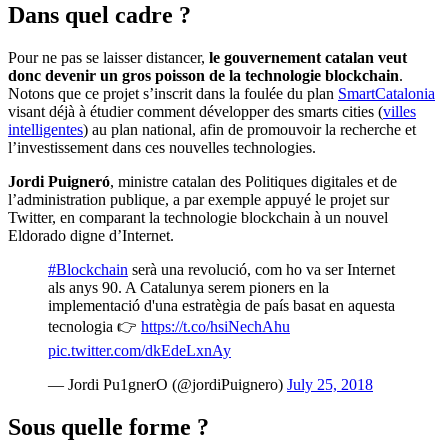
Dans quel cadre ?
Pour ne pas se laisser distancer,
le gouvernement catalan veut
donc devenir un gros poisson de la technologie blockchain
.
Notons que ce projet s’inscrit dans la foulée du plan
SmartCatalonia
visant déjà à étudier comment développer des smarts cities (
villes
intelligentes
) au plan national, afin de promouvoir la recherche et
l’investissement dans ces nouvelles technologies.
Jordi Puigneró
, ministre catalan des Politiques digitales et de
l’administration publique, a par exemple appuyé le projet sur
Twitter, en comparant la technologie blockchain à un nouvel
Eldorado digne d’Internet.
#Blockchain
serà una revolució, com ho va ser Internet
als anys 90. A Catalunya serem pioners en la
implementació d'una estratègia de país basat en aquesta
tecnologia 👉
https://t.co/hsiNechAhu
pic.twitter.com/dkEdeLxnAy
— Jordi Pu1gnerO (@jordiPuignero)
July 25, 2018
Sous quelle forme ?