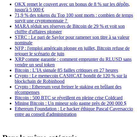
OKX remet le couvert avec un bonus de 8 % sur les dépôts,
jusqu'à 5 000 €
71,9 % des tokens du Top 100 sont morts : combien de temps
survit une cryptomonnaie ?
MARA réduit ses réserves de Bitcoin de 29 % et voit son
chiffre d'affaires plonger
STRC : Le pari de Saylor pour ramener son titre à sa valeur
nominale
NFP : l'emploi américain plonge en juillet, Bitcoin refuse de
rejouer le scénario de juin
XRP comme garantie : comment emprunter du RLUSD sans
vendre un seul token
Bitcoin : L’IA signale 85 failles critiques en 27 heures
Crypto : Le memecoin CASHCAT bondit de 120 % sur la
blockchain de Robinhood
Crypto : Ethereum veut freiner le staking en brûlant des
récompenses
Bitcoin : 500 BTC se réveillent en pleine crise Coldcard
Mining Bitcoin : Un mineur solo gagne près de 200 000 $
Ethereum Foundation : Le hacker éthique Pascal Caversaccio
entre au conseil d'administration