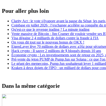
Pour aller plus loin
Clarity Act : le vote s'évapore avant la pause du Sénat, les par
Coinbase en juillet 2026 : l’exchange accélère sa conquête du
Qu'est-ce que le revenge trading ? La minute trading
Vente massive de Bitcoin : Jim Cramer dit vouloir vendre ses 
Visa dégaine 2,4 milliards de dollars contre la fraude à l'IA
On vous dit tout sur le nouveau bonus de OKX !
EigenLayer lève 70 millions de dollars avec a16z pour sécuriser
Hack crypto : Il sauve 2 millions de $ bloqués depuis 10 ans
Économie crypto : Les investissements sont de retour en 2025,
Pré-vente du jeton PUMP de Pump.fun sur Solana : ce que l'on 
Le géant des memecoins, Pump.fun souhaiterait lever 1 milliard 
Kraken à deux doigts de l'IPO : un milliard de dollars pour conq
Dans la même catégorie