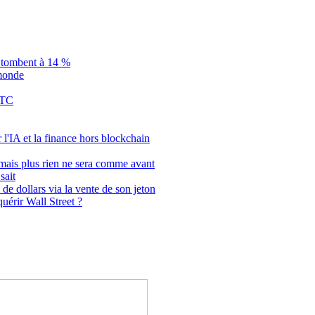
is tombent à 14 %
 monde
BTC
 l'IA et la finance hors blockchain
 mais plus rien ne sera comme avant
sait
de dollars via la vente de son jeton
uérir Wall Street ?