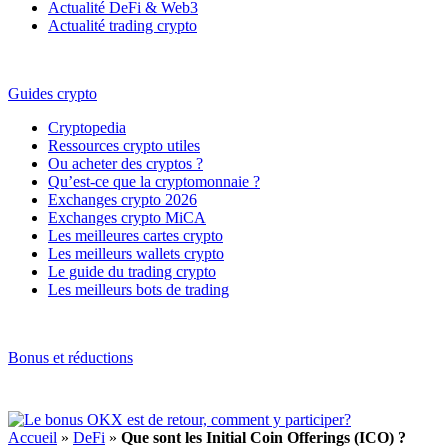
Actualité DeFi & Web3
Actualité trading crypto
Guides crypto
Cryptopedia
Ressources crypto utiles
Ou acheter des cryptos ?
Qu’est-ce que la cryptomonnaie ?
Exchanges crypto 2026
Exchanges crypto MiCA
Les meilleures cartes crypto
Les meilleurs wallets crypto
Le guide du trading crypto
Les meilleurs bots de trading
Bonus et réductions
Accueil
»
DeFi
»
Que sont les Initial Coin Offerings (ICO) ?