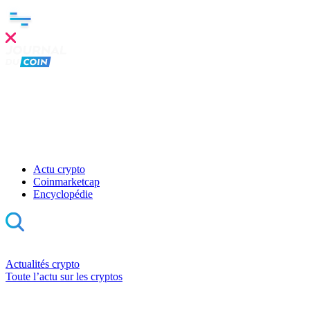
Actu crypto
Coinmarketcap
Encyclopédie
Actualités crypto
Toute l’actu sur les cryptos