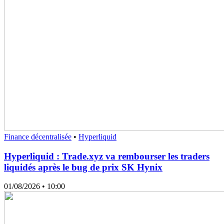
Finance décentralisée
•
Hyperliquid
Hyperliquid : Trade.xyz va rembourser les traders
liquidés après le bug de prix SK Hynix
01/08/2026
• 10:00