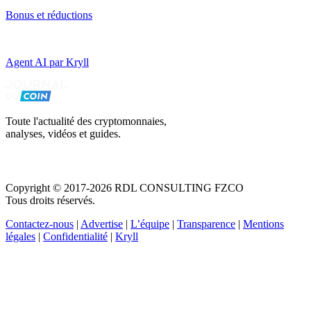
Bonus et réductions
Agent AI par Kryll
Toute l'actualité des cryptomonnaies,
analyses, vidéos et guides.
Copyright © 2017-2026 RDL CONSULTING FZCO
Tous droits réservés.
Contactez-nous
|
Advertise
|
L’équipe
|
Transparence
|
Mentions
légales
|
Confidentialité
|
Kryll
Recevez votre guide PDF complet de 39 pages
Comment débuter dans les cryptos en 2026