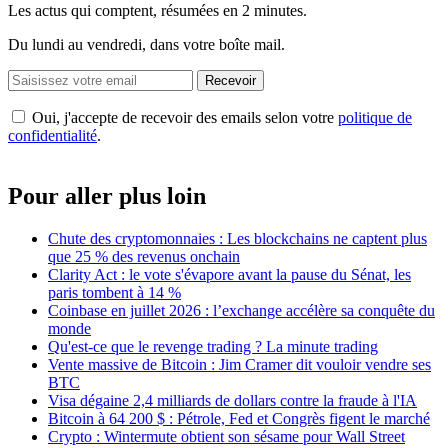
Les actus qui comptent, résumées
en 2 minutes.
Du lundi au vendredi, dans votre boîte mail.
Recevoir
Oui, j'accepte de recevoir des emails selon votre
politique de
confidentialité
.
Pour aller plus loin
Chute des cryptomonnaies : Les blockchains ne captent plus
que 25 % des revenus onchain
Clarity Act : le vote s'évapore avant la pause du Sénat, les
paris tombent à 14 %
Coinbase en juillet 2026 : l’exchange accélère sa conquête du
monde
Qu'est-ce que le revenge trading ? La minute trading
Vente massive de Bitcoin : Jim Cramer dit vouloir vendre ses
BTC
Visa dégaine 2,4 milliards de dollars contre la fraude à l'IA
Bitcoin à 64 200 $ : Pétrole, Fed et Congrès figent le marché
Crypto : Wintermute obtient son sésame pour Wall Street