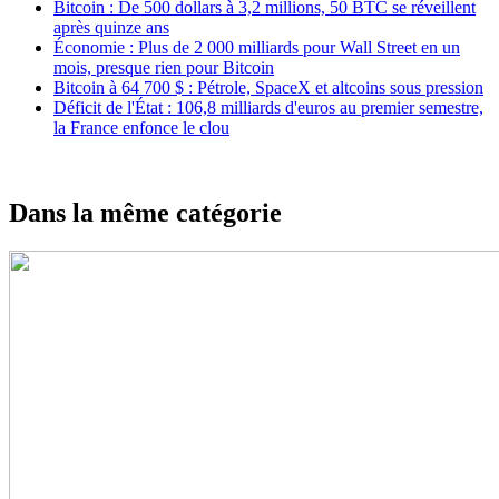
Bitcoin : De 500 dollars à 3,2 millions, 50 BTC se réveillent
après quinze ans
Économie : Plus de 2 000 milliards pour Wall Street en un
mois, presque rien pour Bitcoin
Bitcoin à 64 700 $ : Pétrole, SpaceX et altcoins sous pression
Déficit de l'État : 106,8 milliards d'euros au premier semestre,
la France enfonce le clou
Dans la même catégorie