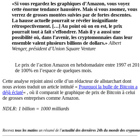
«Si vous regardez les graphiques d’Amazon, vous voyez
cette énorme tendance haussière. Mais si vous zoomez, vous
verrez
de grosses montées suivies par de fortes descentes.
La hausse actuelle pourrait se révéler insignifiante
rétrospectivement. […] Au point où on en est, le prix
pourrait tout à fait s’effondrer. Mais il y a aussi une
possibilité où, dans l’avenir, les cryptomonnaies dans leur
ensemble valent plusieurs billions de dollars.»
Albert
Wenger, président d’Union Square Venture
Le prix de l’action Amazon en hebdomadaire entre 1997 et 201
de 100% en l’espace de quelques mois.
Cette analyse rejoint ainsi celle d’un rédacteur de allstarchart dont
nous avions traduit un article intitulé «
Pourquoi la bulle de Bitcoin a
déjà éclaté
« , où il comparait le graphique de prix de Bitcoin à celui
de grosses entreprises comme Amazon.
NDLR: 1 billion = 1000 milliards
Recevez
tous les matins
un résumé de l’
actualité des dernières 24h du monde des
cryptomo