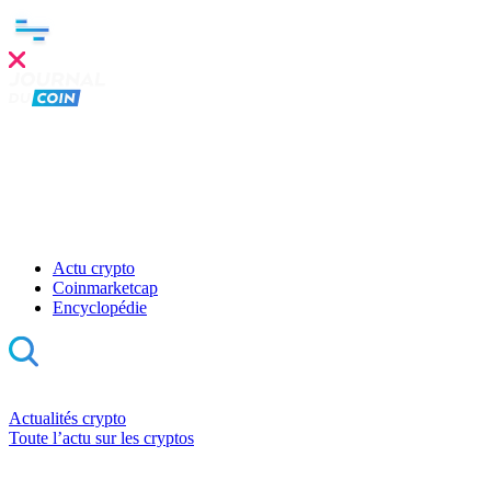
Actu crypto
Coinmarketcap
Encyclopédie
Actualités crypto
Toute l’actu sur les cryptos