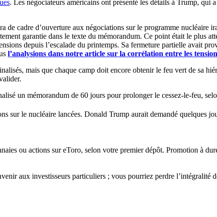
ues
. Les négociateurs américains ont présenté les détails à Trump, qui a
ra de cadre d’ouverture aux négociations sur le programme nucléaire ira
tement garantie dans le texte du mémorandum. Ce point était le plus atte
ensions depuis l’escalade du printemps. Sa fermeture partielle avait pr
ous
l’analysions dans notre article sur la corrélation entre les tensi
finalisés, mais que chaque camp doit encore obtenir le feu vert de sa hi
valider.
nalisé un mémorandum de 60 jours pour prolonger le cessez-le-feu, sel
tions sur le nucléaire lancées. Donald Trump aurait demandé quelques 
aies ou actions sur eToro, selon votre premier dépôt. Promotion à duré
enir aux investisseurs particuliers ; vous pourriez perdre l’intégralité 