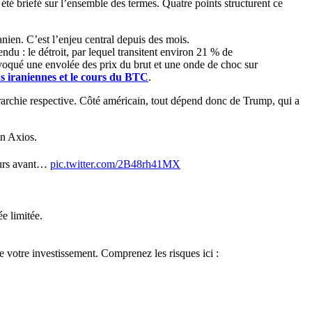
 été briefé sur l’ensemble des termes. Quatre points structurent ce
nien. C’est l’enjeu central depuis des mois.
ndu : le détroit, par lequel transitent environ 21 % de
ovoqué une envolée des prix du brut et une onde de choc sur
ons iraniennes et le cours du BTC
.
érarchie respective. Côté américain, tout dépend donc de Trump, qui a
on Axios.
jours avant…
pic.twitter.com/2B48rh41MX
e limitée.
de votre investissement. Comprenez les risques ici :