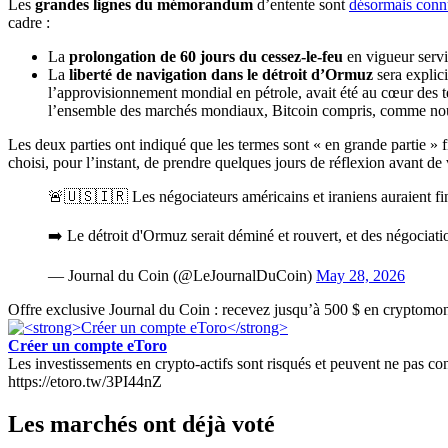
Les
grandes lignes du mémorandum
d’entente sont
désormais conn
cadre :
La
prolongation de 60 jours du cessez-le-feu
en vigueur servi
La
liberté de navigation dans le détroit d’Ormuz
sera explici
l’approvisionnement mondial en pétrole, avait été au cœur des t
l’ensemble des marchés mondiaux, Bitcoin compris, comme n
Les deux parties ont indiqué que les termes sont « en grande partie » 
choisi, pour l’instant, de prendre quelques jours de réflexion avant de 
🚨🇺🇸🇮🇷 Les négociateurs américains et iraniens auraient fi
➡️ Le détroit d'Ormuz serait déminé et rouvert, et des négocia
— Journal du Coin (@LeJournalDuCoin)
May 28, 2026
Offre exclusive Journal du Coin : recevez jusqu’à 500 $ en cryptomonn
Créer un compte eToro
Les investissements en crypto-actifs sont risqués et peuvent ne pas conv
https://etoro.tw/3PI44nZ
Les marchés ont déjà voté