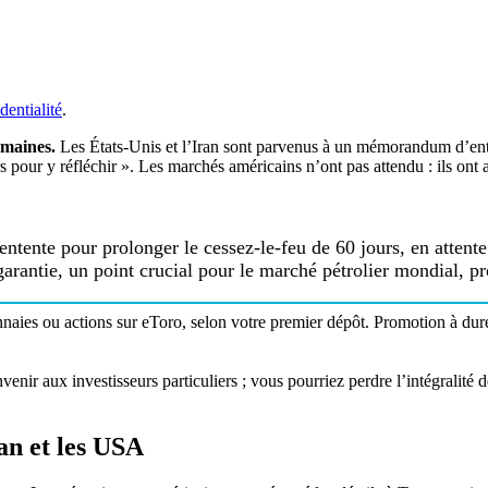
dentialité
.
emaines.
Les États-Unis et l’Iran sont parvenus à un mémorandum d’ente
our y réfléchir ». Les marchés américains n’ont pas attendu : ils ont a
tente pour prolonger le cessez-le-feu de 60 jours, en attent
garantie, un point crucial pour le marché pétrolier mondial, p
aies ou actions sur eToro, selon votre premier dépôt. Promotion à duré
enir aux investisseurs particuliers ; vous pourriez perdre l’intégralité 
an et les USA