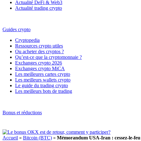
Actualité DeFi & Web3
Actualité trading crypto
Guides crypto
Cryptopedia
Ressources crypto utiles
Ou acheter des cryptos ?
Qu’est-ce que la cryptomonnaie ?
Exchanges crypto 2026
Exchanges crypto MiCA
Les meilleures cartes crypto
Les meilleurs wallets crypto
Le guide du trading crypto
Les meilleurs bots de trading
Bonus et réductions
Accueil
»
Bitcoin (BTC)
»
Mémorandum USA-Iran : cessez-le-feu pr