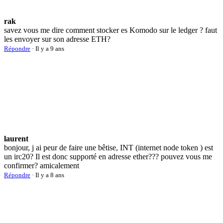
rak
savez vous me dire comment stocker es Komodo sur le ledger ? faut
les envoyer sur son adresse ETH?
Répondre
· Il y a 9 ans
laurent
bonjour, j ai peur de faire une bêtise, INT (internet node token ) est
un irc20? Il est donc supporté en adresse ether??? pouvez vous me
confirmer? amicalement
Répondre
· Il y a 8 ans