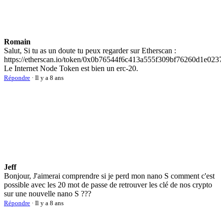
Romain
Salut, Si tu as un doute tu peux regarder sur Etherscan :
https://etherscan.io/token/0x0b76544f6c413a555f309bf76260d1e02
Le Internet Node Token est bien un erc-20.
Répondre
· Il y a 8 ans
Jeff
Bonjour, J'aimerai comprendre si je perd mon nano S comment c'est
possible avec les 20 mot de passe de retrouver les clé de nos crypto
sur une nouvelle nano S ???
Répondre
· Il y a 8 ans