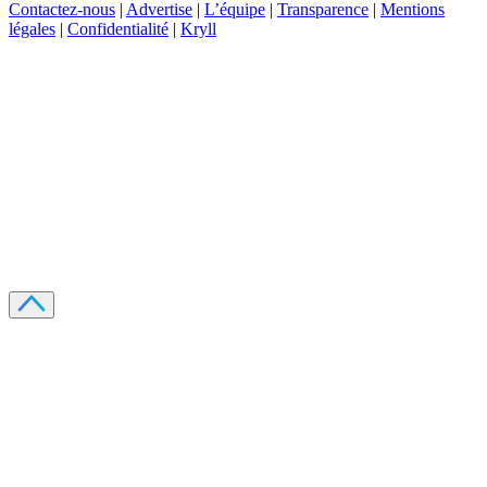
Contactez-nous
|
Advertise
|
L’équipe
|
Transparence
|
Mentions
légales
|
Confidentialité
|
Kryll
Recevez votre guide PDF complet de 39 pages
Comment débuter dans les cryptos en 2026
Recevoir
Oui, j'accepte de recevoir des emails selon votre
politique de confidentialité
.