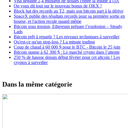
Visa dégaine 2,4 milliards de dollars contre la fraude à l'IA
On vous dit tout sur le nouveau bonus de OKX !
Block bat des records au T2, mais son bitcoin part à la dérive
SpaceX publie des résultats records pour sa première sortie en
bourse, et l'action recule quand même
Bitcoin sous tension, Ethereum prépare l’explosion – Steady
Lads
Bitcoin prêt à repartir ? Les niveaux techniques à surveiller
Qu'est-ce qu'un stop-loss ? La minute trading
Coup de chaud à 60 000 $ pour le BTC - Bitcoin le 25 juin
Bitcoin stagne à 62 300 $ : Le marché crypto dans l’attente
250 % de hausse depuis début février pour cet altcoin ! Les
cryptos à surveiller
Dans la même catégorie