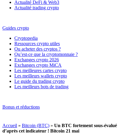
Actualité DeFi & Web3
Actualité trading crypto
Guides crypto
Cryptopedia
Ressources crypto utiles
Ou acheter des cryptos ?
Qu’est-ce que la cryptomonnaie ?
Exchanges crypto 2026
Exchanges crypto MiCA
Les meilleures cartes crypto
Les meilleurs wallets crypto
Le guide du trading crypto
Les meilleurs bots de trading
Bonus et réductions
Accueil
»
Bitcoin (BTC)
»
Un BTC fortement sous-évalué
d’après cet indicateur ! Bitcoin 21 mai