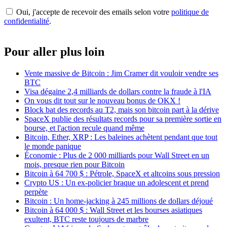
Oui, j'accepte de recevoir des emails selon votre
politique de
confidentialité
.
Pour aller plus loin
Vente massive de Bitcoin : Jim Cramer dit vouloir vendre ses
BTC
Visa dégaine 2,4 milliards de dollars contre la fraude à l'IA
On vous dit tout sur le nouveau bonus de OKX !
Block bat des records au T2, mais son bitcoin part à la dérive
SpaceX publie des résultats records pour sa première sortie en
bourse, et l'action recule quand même
Bitcoin, Ether, XRP : Les baleines achètent pendant que tout
le monde panique
Économie : Plus de 2 000 milliards pour Wall Street en un
mois, presque rien pour Bitcoin
Bitcoin à 64 700 $ : Pétrole, SpaceX et altcoins sous pression
Crypto US : Un ex-policier braque un adolescent et prend
perpète
Bitcoin : Un home-jacking à 245 millions de dollars déjoué
Bitcoin à 64 000 $ : Wall Street et les bourses asiatiques
exultent, BTC reste toujours de marbre