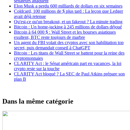
sénateurs attaquent
Elon Musk a perdu 600 milliards de dollars en six semaines
Coldcard, 100 millions de $ plus tard : La leçon que Ledger
avait déjà retenue
Qu'est-ce qu'un breakout, et un fakeout ? La minute trading
Bitcoin : Un home-jacking à 245 millions de dollars déjoué
Bitcoin à 64 000 $ : Wall Street et les bourses asiatiques
exultent, BTC reste toujours de marbre
Un agent du FBI volait des cryptos avec son habilitation top
secret, puis demandait conseil à ChatGPT
Bitcoin : Les titans de Wall Street se battent pour la reine des
cryptomonnaies
CLARITY Act : le Sénat américain part en vacances, la loi
crypto reste sur la touche
CLARITY Act bloqué ? La SEC de Paul Atkins prépare son
plan B
Dans la même catégorie