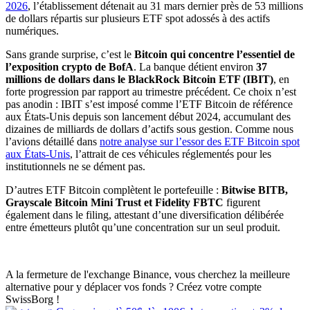
2026
, l’établissement détenait au 31 mars dernier près de 53 millions
de dollars répartis sur plusieurs ETF spot adossés à des actifs
numériques.
Sans grande surprise, c’est le
Bitcoin qui concentre l’essentiel de
l’exposition crypto de BofA
. La banque détient environ
37
millions de dollars dans le BlackRock Bitcoin ETF (IBIT)
, en
forte progression par rapport au trimestre précédent. Ce choix n’est
pas anodin : IBIT s’est imposé comme l’ETF Bitcoin de référence
aux États-Unis depuis son lancement début 2024, accumulant des
dizaines de milliards de dollars d’actifs sous gestion. Comme nous
l’avions détaillé dans
notre analyse sur l’essor des ETF Bitcoin spot
aux États-Unis
, l’attrait de ces véhicules réglementés pour les
institutionnels ne se dément pas.
D’autres ETF Bitcoin complètent le portefeuille :
Bitwise BITB,
Grayscale Bitcoin Mini Trust et Fidelity FBTC
figurent
également dans le filing, attestant d’une diversification délibérée
entre émetteurs plutôt qu’une concentration sur un seul produit.
A la fermeture de l'exchange Binance, vous cherchez la meilleure
alternative pour y déplacer vos fonds ? Créez votre compte
SwissBorg !