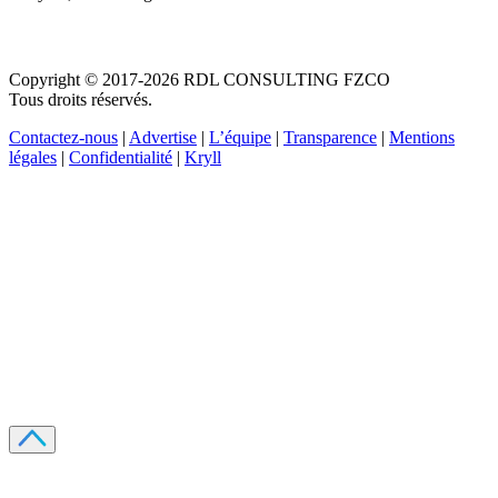
Copyright © 2017-2026 RDL CONSULTING FZCO
Tous droits réservés.
Contactez-nous
|
Advertise
|
L’équipe
|
Transparence
|
Mentions
légales
|
Confidentialité
|
Kryll
Recevez votre guide PDF complet de 39 pages
Comment débuter dans les cryptos en 2026
Recevoir
Oui, j'accepte de recevoir des emails selon votre
politique de confidentialité
.