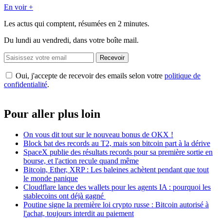
En voir +
Les actus qui comptent, résumées
en 2 minutes.
Du lundi au vendredi, dans votre boîte mail.
Recevoir
Oui, j'accepte de recevoir des emails selon votre
politique de
confidentialité
.
Pour aller plus loin
On vous dit tout sur le nouveau bonus de OKX !
Block bat des records au T2, mais son bitcoin part à la dérive
SpaceX publie des résultats records pour sa première sortie en
bourse, et l'action recule quand même
Bitcoin, Ether, XRP : Les baleines achètent pendant que tout
le monde panique
Cloudflare lance des wallets pour les agents IA : pourquoi les
stablecoins ont déjà gagné
Poutine signe la première loi crypto russe : Bitcoin autorisé à
l'achat, toujours interdit au paiement