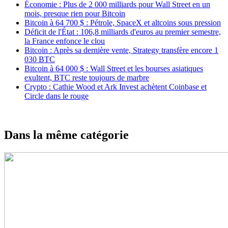
Économie : Plus de 2 000 milliards pour Wall Street en un
mois, presque rien pour Bitcoin
Bitcoin à 64 700 $ : Pétrole, SpaceX et altcoins sous pression
Déficit de l'État : 106,8 milliards d'euros au premier semestre,
la France enfonce le clou
Bitcoin : Après sa dernière vente, Strategy transfère encore 1
030 BTC
Bitcoin à 64 000 $ : Wall Street et les bourses asiatiques
exultent, BTC reste toujours de marbre
Crypto : Cathie Wood et Ark Invest achètent Coinbase et
Circle dans le rouge
Dans la même catégorie