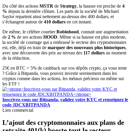
Du côté des actions
MSTR
de
Strategy
, la hausse est proche de
4
%
depuis la dernière clôture. Les parts de la société de Michael
Saylor repartent ainsi nettement au-dessus des 400 dollars, et
s’échangent autour de
410 dollars
en cet instant.
De même, le célèbre courtier
Robinhood
, connait une augmentation
de
2 %
de ses actions
HOOD
. Même si sa hausse est plus modeste,
la société de courtage qui a embrassé le secteur des cryptomonnaies
est, elle, déjà en train de
marquer des nouveaux plus historiques
,
avec une découverte des prix au niveau des
117 dollars
au moment
de la rédaction.
25€ en BTC + 5% de cashback sur vos dépôts crypto, ça vous tente
? Grâce à Bitpanda, vous pouvez investir sereinement dans les
cryptos comme dans les actions, les métaux précieux ou même sur
les ETF !
Inscrivez-vous sur Bitpanda, validez votre KYC et renseignez le
code JDCXBITPANDA
Lien commercial
L’ajout des cryptomonnaies aux plans de
retraite 401(k) booste tout le secteur