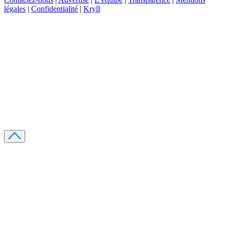
légales
|
Confidentialité
|
Kryll
Recevez votre guide PDF complet de 39 pages
Comment débuter dans les cryptos en 2026
Recevoir
Oui, j'accepte de recevoir des emails selon votre
politique de confidentialité
.