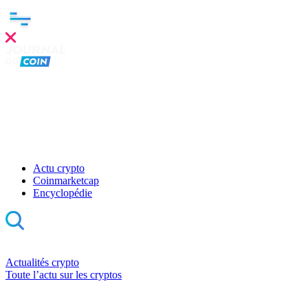
Actu crypto
Coinmarketcap
Encyclopédie
Actualités crypto
Toute l’actu sur les cryptos