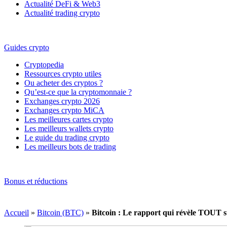
Actualité DeFi & Web3
Actualité trading crypto
Guides crypto
Cryptopedia
Ressources crypto utiles
Ou acheter des cryptos ?
Qu’est-ce que la cryptomonnaie ?
Exchanges crypto 2026
Exchanges crypto MiCA
Les meilleures cartes crypto
Les meilleurs wallets crypto
Le guide du trading crypto
Les meilleurs bots de trading
Bonus et réductions
Accueil
»
Bitcoin (BTC)
»
Bitcoin : Le rapport qui révèle TOUT su