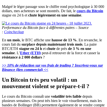
Malgré le léger passage sous le chiffre rond psychologique à 30 000
dollars, mes acheteurs se sont montrés. De fait, le
cours du Bitcoin
stagne en 24 h et
chute légèrement en une semaine
.
Performance du Bitcoin face à différentes paires – Source
:
Coincheckup
En
un mois
, le BTC affiche une
hausse de 13 %
. En revanche, le
cours fait du
surplace depuis maintenant trois mois
. La paire
BTC/ETH
stagne en 24 h
et
chute
de près
de 3 % en une
semaine
. L’
Ether (ETH)
peut-il retrouver de la force et casser la
résistance à 2 000 dollars
?
>> 10% de réduction sur vos frais de trading ? Inscrivez-vous sur
Binance (lien commercial) <<
Un Bitcoin très peu volatil : un
mouvement violent se prépare-t-il ?
Le cours du Bitcoin connaît une
volatilité
très faible
depuis
plusieurs semaines. On peut très bien le voir visuellement, mais les
bandes de Bollinger (BB) permettent également de se rendre compte