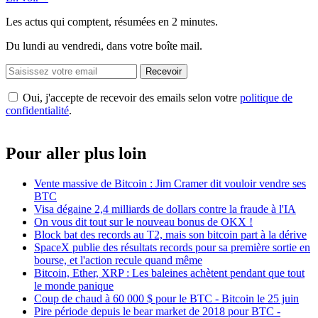
Les actus qui comptent, résumées
en 2 minutes.
Du lundi au vendredi, dans votre boîte mail.
Recevoir
Oui, j'accepte de recevoir des emails selon votre
politique de
confidentialité
.
Pour aller plus loin
Vente massive de Bitcoin : Jim Cramer dit vouloir vendre ses
BTC
Visa dégaine 2,4 milliards de dollars contre la fraude à l'IA
On vous dit tout sur le nouveau bonus de OKX !
Block bat des records au T2, mais son bitcoin part à la dérive
SpaceX publie des résultats records pour sa première sortie en
bourse, et l'action recule quand même
Bitcoin, Ether, XRP : Les baleines achètent pendant que tout
le monde panique
Coup de chaud à 60 000 $ pour le BTC - Bitcoin le 25 juin
Pire période depuis le bear market de 2018 pour BTC -