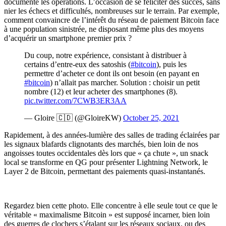
documente les opérations. L’occasion de se féliciter des succès, sans
nier les échecs et difficultés, nombreuses sur le terrain. Par exemple,
comment convaincre de l’intérêt du réseau de paiement Bitcoin face
à une population sinistrée, ne disposant même plus des moyens
d’acquérir un smartphone premier prix ?
Du coup, notre expérience, consistant à distribuer à
certains d’entre-eux des satoshis (
#bitcoin
), puis les
permettre d’acheter ce dont ils ont besoin (en payant en
#bitcoin
) n’allait pas marcher. Solution : choisir un petit
nombre (12) et leur acheter des smartphones (8).
pic.twitter.com/7CWB3ER3AA
— Gloire 🇨🇩 (@GloireKW)
October 25, 2021
Rapidement, à des années-lumière des salles de trading éclairées par
les signaux blafards clignotants des marchés, bien loin de nos
angoisses toutes occidentales dès lors que « ça chute », un snack
local se transforme en QG pour présenter Lightning Network, le
Layer 2 de Bitcoin, permettant des paiements quasi-instantanés.
Regardez bien cette photo. Elle concentre à elle seule tout ce que le
véritable « maximalisme Bitcoin » est supposé incarner, bien loin
des guerres de clochers s’étalant sur les réseaux sociaux, ou des