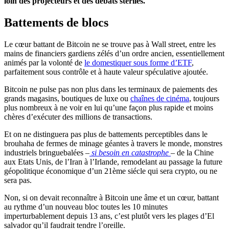
loin des projecteurs et des débats stériles.
Battements de blocs
Le cœur battant de Bitcoin ne se trouve pas à Wall street, entre les
mains de financiers gardiens zélés d’un ordre ancien, essentiellement
animés par la volonté de
le domestiquer sous forme d’ETF
,
parfaitement sous contrôle et à haute valeur spéculative ajoutée.
Bitcoin ne pulse pas non plus dans les terminaux de paiements des
grands magasins, boutiques de luxe ou
chaînes de cinéma
, toujours
plus nombreux à ne voir en lui qu’une façon plus rapide et moins
chères d’exécuter des millions de transactions.
Et on ne distinguera pas plus de battements perceptibles dans le
brouhaha de fermes de minage géantes à travers le monde, monstres
industriels bringuebalées –
si besoin en catastrophe
– de la Chine
aux Etats Unis, de l’Iran à l’Irlande, remodelant au passage la future
géopolitique économique d’un 21ème siécle qui sera crypto, ou ne
sera pas.
Non, si on devait reconnaître à Bitcoin une âme et un cœur, battant
au rythme d’un nouveau bloc toutes les 10 minutes
imperturbablement depuis 13 ans, c’est plutôt vers les plages d’El
salvador qu’il faudrait tendre l’oreille.