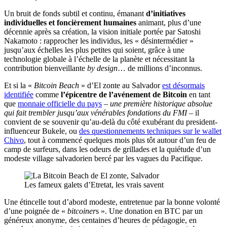
Un bruit de fonds subtil et continu, émanant
d’initiatives
individuelles et foncièrement humaines
animant, plus d’une
décennie après sa création, la vision initiale portée par Satoshi
Nakamoto : rapprocher les individus, les « désintermédier »
jusqu’aux échelles les plus petites qui soient, grâce à une
technologie globale à l’échelle de la planète et nécessitant la
contribution bienveillante
by design
… de millions d’inconnus.
Et si la «
Bitcoin Beach
» d’El zonte au Salvador
est désormais
identifiée
comme
l’épicentre de l’avénement de Bitcoin
en tant
que
monnaie officielle du pays
–
une première historique absolue
qui fait trembler jusqu’aux vénérables fondations du FMI
– il
convient de se souvenir qu’au-delà du côté exubérant du president-
influenceur Bukele, ou
des questionnements techniques sur le wallet
Chivo
, tout à commencé quelques mois plus tôt autour d’un feu de
camp de surfeurs, dans les odeurs de grillades et la quiétude d’un
modeste village salvadorien bercé par les vagues du Pacifique.
Les fameux galets d’Etretat, les vrais savent
Une étincelle tout d’abord modeste, entretenue par la bonne volonté
d’une poignée de «
bitcoiner
s ». Une donation en BTC par un
généreux anonyme, des centaines d’heures de pédagogie, en