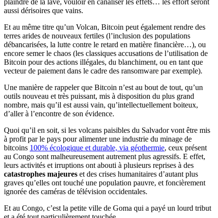
plaindre de la lave, vouloir en canaliser les effets… les effort seront
aussi dérisoires que vains.
Et au même titre qu’un Volcan, Bitcoin peut également rendre des
terres arides de nouveaux fertiles (l’inclusion des populations
débancarisées, la lutte contre le retard en matière financière…), ou
encore semer le chaos (les classiques accusations de l’utilisation de
Bitcoin pour des actions illégales, du blanchiment, ou en tant que
vecteur de paiement dans le cadre des ransomware par exemple).
Une manière de rappeler que Bitcoin n’est au bout de tout, qu’un
outils nouveau et très puissant, mis à disposition du plus grand
nombre, mais qu’il est aussi vain, qu’intellectuellement boiteux,
d’aller à l’encontre de son évidence.
Quoi qu’il en soit, si les volcans paisibles du Salvador vont être mis
à profit par le pays pour alimenter une industrie du minage de
bitcoins
100% écologique et durable, via géothermie
, ceux présent
au Congo sont malheureusement autrement plus agressifs. E effet,
leurs activités et irruptions ont abouti à plusieurs reprises à des
catastrophes majeures
et des crises humanitaires d’autant plus
graves qu’elles ont touché une population pauvre, et foncièrement
ignorée des caméras de télévision occidentales.
Et au Congo, c’est la petite ville de Goma qui a payé un lourd tribut
et a été tout particulièrement touchée.