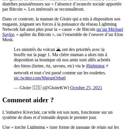
diatribes poussiéreuses sur « l’absence d’avancée sociale apportée
par Bitcoin ». Les intéressés se reconnaîtront.
Dans ce contexte, la maman de Gloire qui a mis à disposition son
magasin, joignant ses forces à la puissance du réseau Lightning
Network fait ainsi plus pour la « cause » de Bitcoin
qu’un Michael
Saylor
, « apôtre du Bitcoin », ou l’ensemble de l’oeuvre d’un Elon
Musk.
Les sinistrés du volcan 🌋 ont des priorités avec la
bouffe sur la page 1. Ma chère maman a alors mis à
disposition sa boutique où nos amis sont allés achetés
des biens (farine, riz, savons, etc) via le
#lightning
⚡️
network et tout s’est passé comme sur les roulettes.
pic.twitter.com/MgrunOrba6
— Gloire 🇨🇩 (@GloireKW)
October 25, 2021
Comment aider ?
L’initiative Kiveclair, car telle est son nom, fonctionne sur un
système de dons et d’entraide depuis le premier jour.
Une « torche Lightning » (une forme de passage de relais sur les