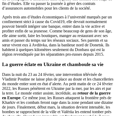
fin d’études. Elle va passer la journée à gérer des contrats
d’assurances automobiles pour les clients de la société.
Après trois ans d’études économiques à l’université marqués par un
confinement strict à cause du Covid19, elle devrait normalement
pouvoir bientôt intégrer une banque, entrer dans la vie active et
profiter enfin de sa jeunesse. Comme beaucoup de gens de son âge,
elle aime sortir, faire les boutiques, manger au restaurant avec ses
amis et passer du temps sur les réseaux sociaux. Ses parents et sa
sœur vivent eux à Avdiivka, dans la banlieue nord de Donetsk. Ils
habitent à quelques kilomètres seulement du Donbass qui est la
région revendiquée par les séparatistes pro-russes depuis 2015.
La guerre éclate en Ukraine et chamboule sa vie
Dans la nuit du 23 au 24 février, une intervention télévisée de
Vladimir Poutine ne laisse plus de place au doute et les chancelleries
du monde entier sont en état d’alerte. Au petit matin de ce 24 février
2022, les Russes pénètrent en Ukraine par la mer, par les airs et par
la terre. Le monde entier assiste, incrédule, au
retour de la guerre
en Europe
. Ce même jour, les Russes attaquent la frontière près de
Kharkiv et les combats feront rage dans la zone pendant une dizaine
de jours. Finalement, début mars, la situation devient intenable, les
bombes se rapprochent de la ville et Valériia les entend tomber près