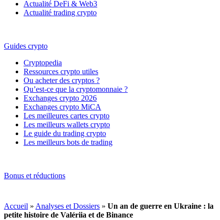
Actualité DeFi & Web3
Actualité trading crypto
Guides crypto
Cryptopedia
Ressources crypto utiles
Ou acheter des cryptos ?
Qu’est-ce que la cryptomonnaie ?
Exchanges crypto 2026
Exchanges crypto MiCA
Les meilleures cartes crypto
Les meilleurs wallets crypto
Le guide du trading crypto
Les meilleurs bots de trading
Bonus et réductions
Accueil
»
Analyses et Dossiers
»
Un an de guerre en Ukraine : la
petite histoire de Valériia et de Binance