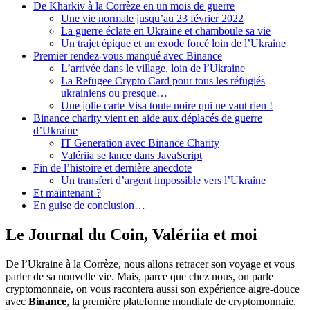
De Kharkiv à la Corrèze en un mois de guerre
Une vie normale jusqu’au 23 février 2022
La guerre éclate en Ukraine et chamboule sa vie
Un trajet épique et un exode forcé loin de l’Ukraine
Premier rendez-vous manqué avec Binance
L’arrivée dans le village, loin de l’Ukraine
La Refugee Crypto Card pour tous les réfugiés
ukrainiens ou presque…
Une jolie carte Visa toute noire qui ne vaut rien !
Binance charity vient en aide aux déplacés de guerre
d’Ukraine
IT Generation avec Binance Charity
Valériia se lance dans JavaScript
Fin de l’histoire et dernière anecdote
Un transfert d’argent impossible vers l’Ukraine
Et maintenant ?
En guise de conclusion…
Le Journal du Coin, Valériia et moi
De l’Ukraine à la Corrèze, nous allons retracer son voyage et vous
parler de sa nouvelle vie. Mais, parce que chez nous, on parle
cryptomonnaie, on vous racontera aussi son expérience aigre-douce
avec
Binance
, la première plateforme mondiale de cryptomonnaie.