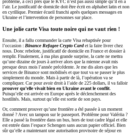
problème, à ceci près que le KYC n’est pas aussi simple qu’il en a
l’air. Le justificatif de domicile doit être écrit en alphabet latin et non
en cyrillique. Premier écueil franchi après quelques messages en
Ukraine et l’intervention de personnes sur place.
Une jolie carte Visa toute noire qui ne vaut rien !
Ensuite, il a fallu commander la carte Visa rebaptisée pour
l’occasion :
Binance Refugee Crypto Card
et la faire livrer chez
nous. Donc rebelote, justificatif de domicile en France et dossier à
remplir. Finalement, à ma plus grande surprise, la carte ne mettra
qu’une dizaine de jours à arriver alors que la mienne avait mis
presque deux mois l’année précédente. Je me dis alors que les
services de Binance sont mobilisés et que tout va se passer le plus
simplement du monde. Mais à partir de là, l’opération va se
compliquer. Car pour avoir droit à l’aide de 225 dollars, il va falloir
prouver qu’elle vivait bien en Ukraine avant le conflit
.
Puisqu’elle est arrivée en Europe après le déclenchement des
hostilités. Mais, surtout qu’elle est sortie de son pays.
Or, comment prouver qu’une frontière a été passée à un moment
donné ? Avec un tampon sur le passeport. Problème pour Valériia ?
Elle a passé la frontière dans un bus, hors de tout cadre légal et elle
est entrée dans l’espace Schengen sans aucun papier officiel. Bien
sûr qu’elle a maintenant une autorisation provisoire de séjour en