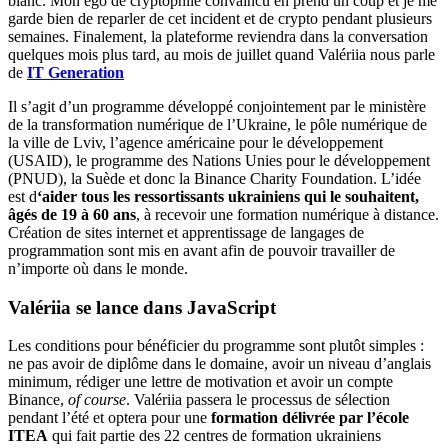
blanc. Mon égo de cryptophile convaincu en prend un coup et je me
garde bien de reparler de cet incident et de crypto pendant plusieurs
semaines. Finalement, la plateforme reviendra dans la conversation
quelques mois plus tard, au mois de juillet quand Valériia nous parle
de
IT Generation
Il s’agit d’un programme développé conjointement par le ministère
de la transformation numérique de l’Ukraine, le pôle numérique de
la ville de Lviv, l’agence américaine pour le développement
(USAID), le programme des Nations Unies pour le développement
(PNUD), la Suède et donc la Binance Charity Foundation. L’idée
est d
‘aider tous les ressortissants ukrainiens qui le souhaitent,
âgés de 19 à 60 ans
, à recevoir une formation numérique à distance.
Création de sites internet et apprentissage de langages de
programmation sont mis en avant afin de pouvoir travailler de
n’importe où dans le monde.
Valériia se lance dans JavaScript
Les conditions pour bénéficier du programme sont plutôt simples :
ne pas avoir de diplôme dans le domaine, avoir un niveau d’anglais
minimum, rédiger une lettre de motivation et avoir un compte
Binance,
of course
. Valériia passera le processus de sélection
pendant l’été et optera pour une
formation délivrée par l’école
ITEA
qui fait partie des 22 centres de formation ukrainiens