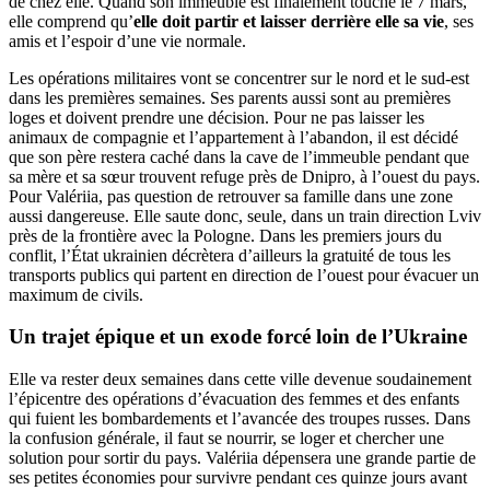
de chez elle. Quand son immeuble est finalement touché le 7 mars,
elle comprend qu’
elle doit partir et laisser derrière elle sa vie
, ses
amis et l’espoir d’une vie normale.
Les opérations militaires vont se concentrer sur le nord et le sud-est
dans les premières semaines. Ses parents aussi sont au premières
loges et doivent prendre une décision. Pour ne pas laisser les
animaux de compagnie et l’appartement à l’abandon, il est décidé
que son père restera caché dans la cave de l’immeuble pendant que
sa mère et sa sœur trouvent refuge près de Dnipro, à l’ouest du pays.
Pour Valériia, pas question de retrouver sa famille dans une zone
aussi dangereuse. Elle saute donc, seule, dans un train direction Lviv
près de la frontière avec la Pologne. Dans les premiers jours du
conflit, l’État ukrainien décrètera d’ailleurs la gratuité de tous les
transports publics qui partent en direction de l’ouest pour évacuer un
maximum de civils.
Un trajet épique et un exode forcé loin de l’Ukraine
Elle va rester deux semaines dans cette ville devenue soudainement
l’épicentre des opérations d’évacuation des femmes et des enfants
qui fuient les bombardements et l’avancée des troupes russes. Dans
la confusion générale, il faut se nourrir, se loger et chercher une
solution pour sortir du pays. Valériia dépensera une grande partie de
ses petites économies pour survivre pendant ces quinze jours avant