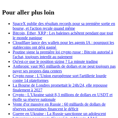
Pour aller plus loin
SpaceX publie des résultats records pour sa première sortie en
bourse, et l'action recule quand même
Bitcoin, Ether, XRP : Les baleines achètent pendant que tout
le monde panique
Cloudflare lance des wallets pour les agents IA : pourquoi les
stablecoins ont déjà gagné
Poutine signe la première loi crypto russe : Bitcoin autorisé à
l'achat, toujours interdit au paiement
Qu'est-ce que le position sizing ? La minute trading
Anthropic vaut 965 milliards de dollars et ne peut toujours pas
payer ses propres data centers
Crypto russe : L’Union européenne sort l'artillerie lourde
contre 14 plateformes
La Bourse de Londres promettait le 24h/24, elle repousse
finalement à 2027
Crypto : L'Ukraine saisit 8,3 millions de dollars en USDT et
étoffe sa réserve nationale
Vente d'or massive en Russie : 60 milliards de dollars de
réserves souveraines financent le déficit
Guerre en Ukraine : La Russie sanctionne un adolescent