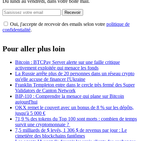
Du lundi au vendredi, dans votre boîte mail.
Recevoir
Oui, j'accepte de recevoir des emails selon votre
politique de
confidentialité
.
Pour aller plus loin
Bitcoin : BTCPay Server alerte sur une faille critique
activement exploitée qui menace les fonds
La Russie arrête plus de 20 personnes dans un réseau crypto
qu'elle accuse de financer l'Ukraine
Franklin Templeton entre dans le cercle très fermé des Super
Validators de Canton Network
BIP-110 : Comprendre la menace qui plane sur Bitcoin
aujourd'hui
OKX remet le couvert avec un bonus de 8 % sur les dépôts,
jusqu'à 5 000 €
71,9 % des tokens du Top 100 sont morts : combien de temps
survit une cryptomonnaie ?
7,5 milliards de $ levés, 1 306 $ de revenus par jour : Le
cimetière des blockchains fantômes