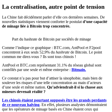
La centralisation, autre point de tension
La Chine fait décidément parler d’elle ces dernières semaines. De
nouvelles statistiques viennent conforter le postulat
d’une capacité
de minage liée à Bitcoin trop concentrée.
Part du hashrate de Bitcoin par sociétés de minage
Comme l’indique ce graphique : BTC.com, AntPool et F2pool
concentrent à eux seuls 52,9% du
hashrate
de Bitcoin. Le point
commun me direz-vous ? Ils sont tous chinois !
AntPool et BTC.com représentant 31.1% du réseau global sont
contrôlés par une seule et même entreprise :
Bitmain.
Ce constat n’a pas pour but d’attiser la sinophobie, mais bien de
soulever les risques d’une telle concentration au main d’acteurs
d’une seule et même nation.
Qu’adviendrait-il si la chasse aux
mineurs devenait réalité ?
Les chinois étaient pourtant supposés être les grands perdants
de ce nouveau halving
. En effet, plusieurs analystes démontraient
que les opérateurs de minage basés en Chine étaient ceux qui