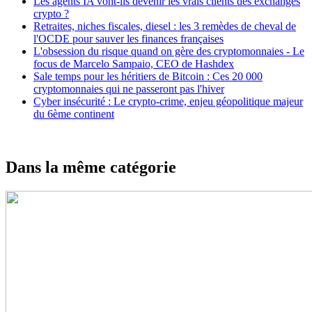
Les agents IA vont-ils devenir les vrais clients des exchanges
crypto ?
Retraites, niches fiscales, diesel : les 3 remèdes de cheval de
l'OCDE pour sauver les finances françaises
L'obsession du risque quand on gère des cryptomonnaies - Le
focus de Marcelo Sampaio, CEO de Hashdex
Sale temps pour les héritiers de Bitcoin : Ces 20 000
cryptomonnaies qui ne passeront pas l'hiver
Cyber insécurité : Le crypto-crime, enjeu géopolitique majeur
du 6ème continent
Dans la même catégorie