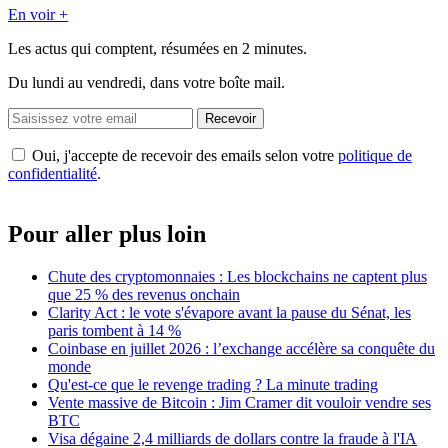
En voir +
Les actus qui comptent, résumées
en 2 minutes.
Du lundi au vendredi, dans votre boîte mail.
Recevoir
Oui, j'accepte de recevoir des emails selon votre
politique de
confidentialité
.
Pour aller plus loin
Chute des cryptomonnaies : Les blockchains ne captent plus
que 25 % des revenus onchain
Clarity Act : le vote s'évapore avant la pause du Sénat, les
paris tombent à 14 %
Coinbase en juillet 2026 : l’exchange accélère sa conquête du
monde
Qu'est-ce que le revenge trading ? La minute trading
Vente massive de Bitcoin : Jim Cramer dit vouloir vendre ses
BTC
Visa dégaine 2,4 milliards de dollars contre la fraude à l'IA