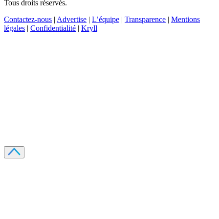
Tous droits réservés.
Contactez-nous
|
Advertise
|
L’équipe
|
Transparence
|
Mentions
légales
|
Confidentialité
|
Kryll
Recevez votre guide PDF complet de 39 pages
Comment débuter dans les cryptos en 2026
Recevoir
Oui, j'accepte de recevoir des emails selon votre
politique de confidentialité
.