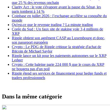
que 25 % des revenus onchain
Clarity Act : le vote s'évapore avant la pause du Sénat, les
paris tombent à 14 %
Coinbase en juillet 2026 : l’exchange accélère sa conquête du
monde
Qu'est-ce que le revenge trading ? La minute trading
Corée du Sud : Un faux site de staking vole 3,4 millions de
XRP
Ripple obtient son agrément CASP au Luxembourg et donc,
son passeport européen
Crypto : Le PDG de Ripple critique la stratégie d'achat de
Bitcoin de Michael Saylor
Ripple lance un kit pour les paiements autonomes sur le XRP
Ledger
Crypto : Cette baleine parie 224 000 $ que le cours du XRP
ne bougera pas d'un poil
Ripple étend ses services de financement pour hedge funds et
traders professionnels
Dans la même catégorie