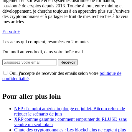
Ingénieur en software et en systèmes distribués de formation,
passionné de cryptos depuis 2013. Touche à tout, entre mining et
développement, je cherche toujours à en apprendre plus sur l’univers
des cryptomonnaies et à partager le fruit de mes recherches à travers
mes articles.
En voir +
Les actus qui comptent, résumées
en 2 minutes.
Du lundi au vendredi, dans votre boîte mail.
Recevoir
Oui, j'accepte de recevoir des emails selon votre
politique de
confidentialité
.
Pour aller plus loin
NFP : l'emploi américain plonge en juillet, Bitcoin refuse de
rejouer le scénario de juin
XRP comme garantie : comment emprunter du RLUSD sans
vendre un seul token
Chute des cryptomonnaies : Les blockchains ne captent plus