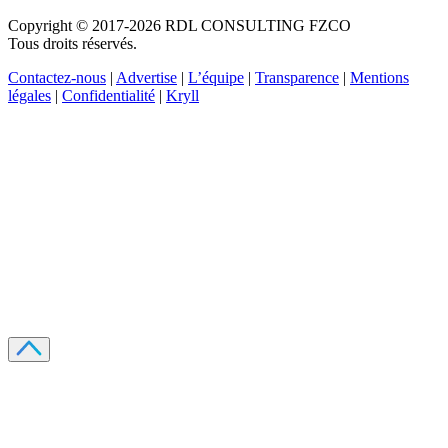
Copyright © 2017-2026 RDL CONSULTING FZCO
Tous droits réservés.
Contactez-nous
|
Advertise
|
L’équipe
|
Transparence
|
Mentions
légales
|
Confidentialité
|
Kryll
Recevez votre guide PDF complet de 39 pages
Comment débuter dans les cryptos en 2026
Recevoir
Oui, j'accepte de recevoir des emails selon votre
politique de confidentialité
.