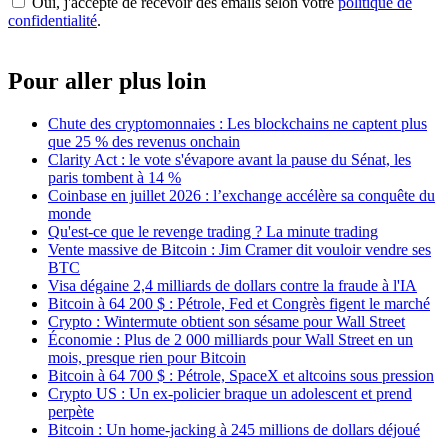
Oui, j'accepte de recevoir des emails selon votre
politique de
confidentialité
.
Pour aller plus loin
Chute des cryptomonnaies : Les blockchains ne captent plus
que 25 % des revenus onchain
Clarity Act : le vote s'évapore avant la pause du Sénat, les
paris tombent à 14 %
Coinbase en juillet 2026 : l’exchange accélère sa conquête du
monde
Qu'est-ce que le revenge trading ? La minute trading
Vente massive de Bitcoin : Jim Cramer dit vouloir vendre ses
BTC
Visa dégaine 2,4 milliards de dollars contre la fraude à l'IA
Bitcoin à 64 200 $ : Pétrole, Fed et Congrès figent le marché
Crypto : Wintermute obtient son sésame pour Wall Street
Économie : Plus de 2 000 milliards pour Wall Street en un
mois, presque rien pour Bitcoin
Bitcoin à 64 700 $ : Pétrole, SpaceX et altcoins sous pression
Crypto US : Un ex-policier braque un adolescent et prend
perpète
Bitcoin : Un home-jacking à 245 millions de dollars déjoué