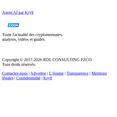
Agent AI par Kryll
Toute l'actualité des cryptomonnaies,
analyses, vidéos et guides.
Copyright © 2017-2026 RDL CONSULTING FZCO
Tous droits réservés.
Contactez-nous
|
Advertise
|
L’équipe
|
Transparence
|
Mentions
légales
|
Confidentialité
|
Kryll
Recevez votre guide PDF complet de 39 pages
Comment débuter dans les cryptos en 2026
Recevoir