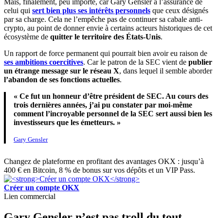
Mais, finalement, peu importe, car Gary Gensler a l’assurance de
celui qui
sert bien plus ses intérêts personnels
que ceux désignés
par sa charge. Cela ne l’empêche pas de continuer sa cabale anti-
crypto, au point de donner envie à certains acteurs historiques de cet
écosystème de
quitter le territoire des États-Unis
.
Un rapport de force permanent qui pourrait bien avoir eu raison de
ses ambitions coercitives
. Car le patron de la SEC vient de
publier
un étrange message sur le réseau X
, dans lequel il semble aborder
l’abandon de ses fonctions actuelles
.
« Ce fut un honneur d’être président de SEC. Au cours des
trois dernières années, j’ai pu constater par moi-même
comment l’incroyable personnel de la SEC sert aussi bien les
investisseurs que les émetteurs. »
Gary Gensler
Changez de plateforme en profitant des avantages OKX : jusqu’à
400 € en Bitcoin, 8 % de bonus sur vos dépôts et un VIP Pass.
Créer un compte OKX
Lien commercial
Gary Gensler n’est pas troll du tout